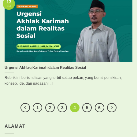
13
Jul
Urgensi Akhlaq Karimah dalam Realitas Sosial
Rubrik ini berisi tulisan yang terbit setiap pekan, yang berisi pemikiran,
konsep, ide, dan gagasan [...]
1
2
3
4
5
6
ALAMAT