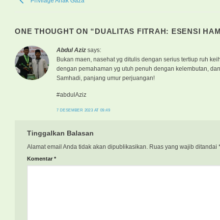
Privilage Anak Gaza
ONE THOUGHT ON “
DUALITAS FITRAH: ESENSI HA
Abdul Aziz
says:
Bukan maen, nasehat yg ditulis dengan serius tertiup ruh k
dengan pemahaman yg utuh penuh dengan kelembutan, dan
Samhadi, panjang umur perjuangan!
#abdulAziz
7 DESEMBER 2023 AT 09:49
Tinggalkan Balasan
Alamat email Anda tidak akan dipublikasikan.
Ruas yang wajib ditandai
Komentar
*