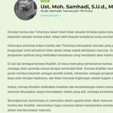
Konsep hamba dan Tuhannya dalam Islam tidak sekadar terbatas pada hub
bukanlah sekadar tunduk patuh, tetapi lebih kepada kesadaran yang menda
Hubungan personal antara hamba dan Tuhannya merupakan sesuatu yang pen
keagungan serta kehadiran Allah dalam setiap aspek kehidupan manusia. Da
perjalanan spiritual yang melibatkan kesadaran yang mendalam akan kebe
Di sisi lain terdapat konsep khalifah, di mana mencakup pemahaman bahwa 
menjaga alam semesta sesuai dengan kehendak Allah. Konsep khalifah mem
peran mereka bukanlah sebagai pemilik mutlak, melainkan sebagai pengelo
daya alam dengan bijaksana, dan tidak merusak lingkungan adalah bagian d
Kedua, konsep khalifah melibatkan keadilan dan keseimbangan dalam memen
manusia diharapkan dapat menciptakan sistem yang adil, menjaga keseimba
Berangkat dari dua konsep ini, kemudian dalam agama Islam, fitrah manusia t
hamba dan khalifah, menentukan tugas manusia dalam menjalankan perinta
dalam memanusiakan manusia.