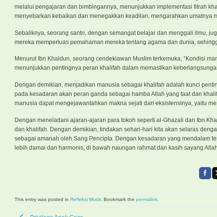
melalui pengajaran dan bimbingannya, menunjukkan implementasi fitrah 
menyebarkan kebaikan dan menegakkan keadilan, mengarahkan umatnya me
Sebaliknya, seorang santri, dengan semangat belajar dan menggali ilmu, j
mereka memperluas pemahaman mereka tentang agama dan dunia, sehingg
Menurut Ibn Khaldun, seorang cendekiawan Muslim terkemuka, “Kondisi man
menunjukkan pentingnya peran khalifah dalam memastikan keberlangsungan h
Dengan demikian, menjadikan manusia sebagai khalifah adalah kunci pent
pada kesadaran akan peran ganda sebagai hamba Allah yang taat dan khali
manusia dapat mengejawantahkan makna sejati dari eksistensinya, yaitu m
Dengan meneladani ajaran-ajaran para tokoh seperti al-Ghazali dan Ibn Kh
dan khalifah. Dengan demikian, tindakan sehari-hari kita akan selaras den
sebagai amanah oleh Sang Pencipta. Dengan kesadaran yang mendalam tent
lebih damai dan harmonis, di bawah naungan rahmat dan kasih sayang All
This entry was posted in
Refleksi Mudir
. Bookmark the
permalink
.