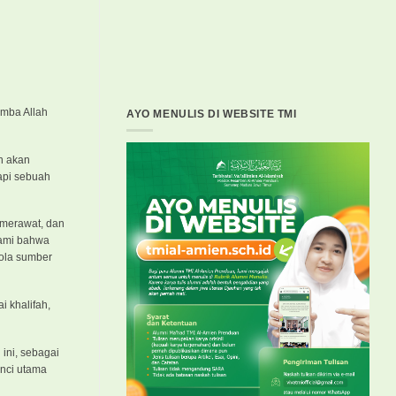
amba Allah
AYO MENULIS DI WEBSITE TMI
n akan
api sebuah
 merawat, dan
hami bahwa
lola sumber
 khalifah,
 ini, sebagai
nci utama