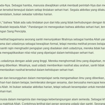
pada-Nya. Sebagai hamba, manusia diwajibkan untuk mentaati perintah-Nya dan m
n tersebut terwujud dalam setiap tindakan sehari-hari. Segala aktivitas yang dilak
endalam, bukan sekadar rutinitas harian.
n,” bahwa “tidak ada satu tindakan pun dari kita yang tidak berhubungan dengan i
badah kepada Allah.” Pandangan ini menegaskan bahwa aktivitas sehari-hari, te
ngan Sang Pencipta.
g melihat bagaimana seorang santri menunjukkan fitrahnya sebagai hamba Allah yan
ma dari ustadznya sebagai kewajiban formal, tetapi mereka melihat proses belaja
 santri rajin menghadiri pengajian yang diadakan oleh ustadznya, mereka tidak ha
 mengaplikasikan nilai-nilai yang dipelajari dalam kehidupan sehari-hari.
ada ustadznya dengan adab yang tinggi. Mereka menghormati ilmu yang diajarkan, 
ang diberikan. Misalnya, saat ustadz memberikan nasihat atau arahan, santri tida
ntasikan nasihat tersebut dalam kehidupan sehari-hari.
n dan kesungguhan dalam mempelajari serta mengamalkan ilmu yang diberikan, h
ehari-hari dalam belajar, berinteraksi dengan sesama, dan berusaha mencapai k
llah. Ini bukan sekadar aktivitas harian, tetapi sebuah kesempatan untuk mendek
ari-hari.
nusia dalam mengelola dan menjaga keberlangsungan alam semesta. Sebagai kha
khluk Allah. Contohnya terlihat dari peran seorang ustadz dan santri. Seorang