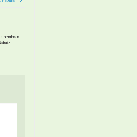
Palembang
pada pembaca
Ustadz