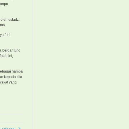
mampu
oleh ustadz,
ama.
a.” Ini
a bergantung
rah ini,
 sebagai hamba
an kepada kita
rakat yang