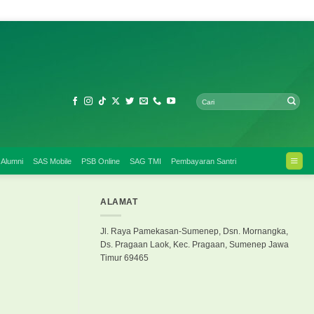
 Alumni
SAS Mobile
PSB Online
SAG TMI
Pembayaran Santri
ALAMAT
Jl. Raya Pamekasan-Sumenep, Dsn. Mornangka,
Ds. Pragaan Laok, Kec. Pragaan, Sumenep Jawa
Timur 69465