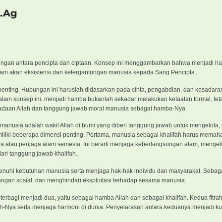
ungan antara pencipta dan ciptaan. Konsep ini menggambarkan bahwa menjadi h
lam akan eksistensi dan ketergantungan manusia kepada Sang Pencipta.
ting. Hubungan ini haruslah didasarkan pada cinta, pengabdian, dan kesadara
lam konsep ini, menjadi hamba bukanlah sekadar melakukan ketaatan formal, tet
radaan Allah dan tanggung jawab moral manusia sebagai hamba-Nya.
manusia adalah wakil Allah di bumi yang diberi tanggung jawab untuk mengelola,
iliki beberapa dimensi penting. Pertama, manusia sebagai khalifah harus mema
la atau penjaga alam semesta. Ini berarti menjaga keberlangsungan alam, menge
ari tanggung jawab khalifah.
uhi kebutuhan manusia serta menjaga hak-hak individu dan masyarakat. Sebagai
ngan sosial, dan menghindari eksploitasi terhadap sesama manusia.
erbagi menjadi dua, yaitu sebagai hamba Allah dan sebagai khalifah. Kedua fitrah
h-Nya serta menjaga harmoni di dunia. Penyelarasan antara keduanya menjadi ku