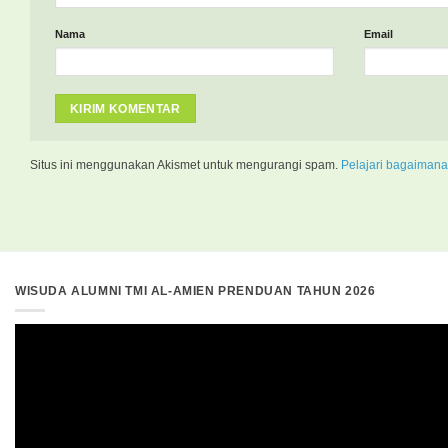
Nama
Email
Situs ini menggunakan Akismet untuk mengurangi spam.
Pelajari bagaimana
WISUDA ALUMNI TMI AL-AMIEN PRENDUAN TAHUN 2026
Pemutar
Video