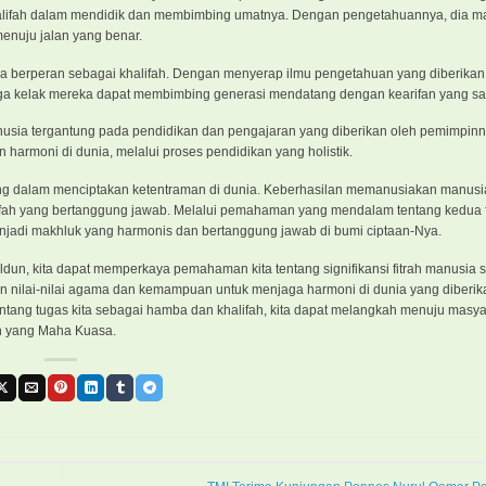
khalifah dalam mendidik dan membimbing umatnya. Dengan pengetahuannya, dia 
nuju jalan yang benar.
uga berperan sebagai khalifah. Dengan menyerap ilmu pengetahuan yang diberikan 
a kelak mereka dapat membimbing generasi mendatang dengan kearifan yang s
usia tergantung pada pendidikan dan pengajaran yang diberikan oleh pemimpinny
armoni di dunia, melalui proses pendidikan yang holistik.
ing dalam menciptakan ketentraman di dunia. Keberhasilan memanusiakan manusi
fah yang bertanggung jawab. Melalui pemahaman yang mendalam tentang kedua fit
enjadi makhluk yang harmonis dan bertanggung jawab di bumi ciptaan-Nya.
aldun, kita dapat memperkaya pemahaman kita tentang signifikansi fitrah manusia
gan nilai-nilai agama dan kemampuan untuk menjaga harmoni di dunia yang diberik
ang tugas kita sebagai hamba dan khalifah, kita dapat melangkah menuju masya
ah yang Maha Kuasa.