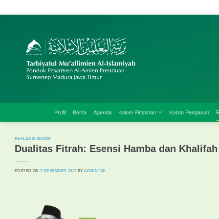
Skip
to
content
Profil
Berita
Agenda
Kolom Pimpinan
Kolom Pengasuh
R
REFLEKSI MUDIR
Dualitas Fitrah: Esensi Hamba dan Khalifah
POSTED ON
7 DESEMBER 2023
BY
ADMINTMI