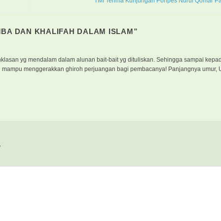
TMI Terima Kunjungan Ponpes Nurul Qomar 
MBA DAN KHALIFAH DALAM ISLAM
”
eihklasan yg mendalam dalam alunan bait-bait yg dituliskan. Sehingga sampai ke
 mampu menggerakkan ghiroh perjuangan bagi pembacanya! Panjangnya umur, 
*