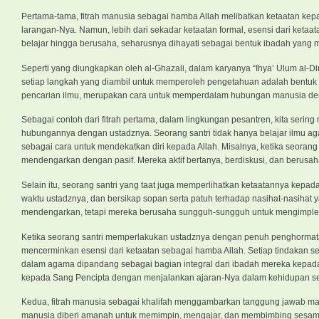
Pertama-tama, fitrah manusia sebagai hamba Allah melibatkan ketaatan ke
larangan-Nya. Namun, lebih dari sekadar ketaatan formal, esensi dari ketaata
belajar hingga berusaha, seharusnya dihayati sebagai bentuk ibadah yang m
Seperti yang diungkapkan oleh al-Ghazali, dalam karyanya “Ihya’ Ulum al-Di
setiap langkah yang diambil untuk memperoleh pengetahuan adalah bentuk i
pencarian ilmu, merupakan cara untuk memperdalam hubungan manusia de
Sebagai contoh dari fitrah pertama, dalam lingkungan pesantren, kita serin
hubungannya dengan ustadznya. Seorang santri tidak hanya belajar ilmu aga
sebagai cara untuk mendekatkan diri kepada Allah. Misalnya, ketika seorang
mendengarkan dengan pasif. Mereka aktif bertanya, berdiskusi, dan berusaha
Selain itu, seorang santri yang taat juga memperlihatkan ketaatannya kep
waktu ustadznya, dan bersikap sopan serta patuh terhadap nasihat-nasihat y
mendengarkan, tetapi mereka berusaha sungguh-sungguh untuk mengimpleme
Ketika seorang santri memperlakukan ustadznya dengan penuh penghormata
mencerminkan esensi dari ketaatan sebagai hamba Allah. Setiap tindakan s
dalam agama dipandang sebagai bagian integral dari ibadah mereka kepada A
kepada Sang Pencipta dengan menjalankan ajaran-Nya dalam kehidupan seh
Kedua, fitrah manusia sebagai khalifah menggambarkan tanggung jawab ma
manusia diberi amanah untuk memimpin, mengajar, dan membimbing sesama ma