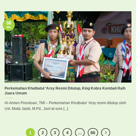
08
Mei
Perkemahan Khutbatul ‘Arsy Resmi Ditutup, King Kobra Kembali Raih
Juara Umum
Al-Amien Prenduan, TMI – Perkemahan Khutbatul ‘Arsy resmi ditutup oleh
Ust. Maliji Jalali, M.Pd., Jum’at sore [...]
1
2
3
4
…
86