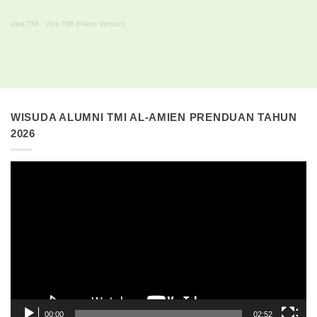
Viva TMI
·
Viva TMI (Piano Version)
WISUDA ALUMNI TMI AL-AMIEN PRENDUAN TAHUN
2026
Pemutar
Video
00:00
02:52