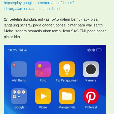
https://play.google.com/store/apps/details?
id=org.alamien.sastmi
, atau
di sini
(2) Setelah diunduh, aplikasi SAS dalam bentuk apk bisa
langsung
diinstall
pada
gadget
/ponsel pintar para wali santri.
Maka, secara otomatis akan tampil ikon SAS TMI pada ponsel
pintar kita.