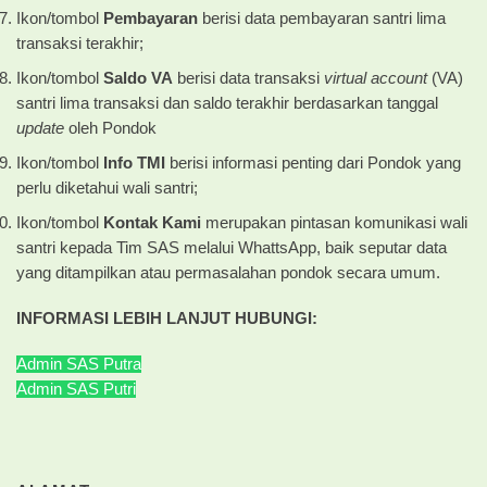
Ikon/tombol
Pembayaran
berisi data pembayaran santri lima
transaksi terakhir;
Ikon/tombol
Saldo VA
berisi data transaksi
virtual account
(VA)
santri lima transaksi dan saldo terakhir berdasarkan tanggal
update
oleh Pondok
Ikon/tombol
Info TMI
berisi informasi penting dari Pondok yang
perlu diketahui wali santri;
Ikon/tombol
Kontak Kami
merupakan pintasan komunikasi wali
santri kepada Tim SAS melalui WhattsApp, baik seputar data
yang ditampilkan atau permasalahan pondok secara umum.
INFORMASI LEBIH LANJUT
HUBUNGI:
Admin SAS Putra
Admin SAS Putri