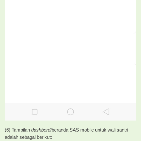
(6) Tampilan
dashbord/
beranda SAS mobile untuk wali santri
adalah sebagai berikut: