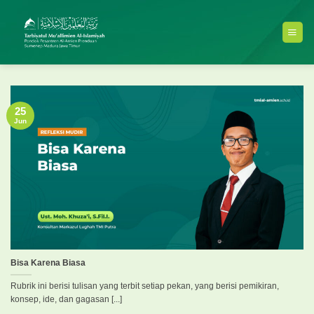
Skip
to
content
25
Jun
Bisa Karena Biasa
Rubrik ini berisi tulisan yang terbit setiap pekan, yang berisi pemikiran,
konsep, ide, dan gagasan [...]