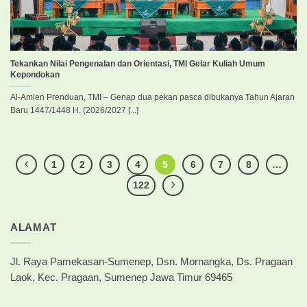
Tekankan Nilai Pengenalan dan Orientasi, TMI Gelar Kuliah Umum
Kepondokan
Al-Amien Prenduan, TMI – Genap dua pekan pasca dibukanya Tahun Ajaran
Baru 1447/1448 H. (2026/2027 [...]
1
2
3
4
5
6
7
8
…
122
ALAMAT
Jl. Raya Pamekasan-Sumenep, Dsn. Mornangka, Ds. Pragaan
Laok, Kec. Pragaan, Sumenep Jawa Timur 69465