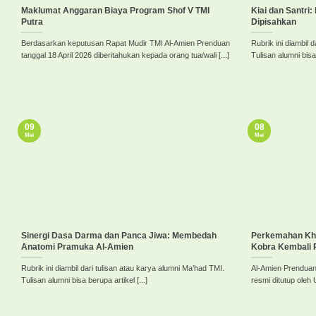
Maklumat Anggaran Biaya Program Shof V TMI
Kiai dan Santri
Putra
Dipisahkan
Berdasarkan keputusan Rapat Mudir TMI Al-Amien Prenduan
Rubrik ini diambil 
tanggal 18 April 2026 diberitahukan kepada orang tua/wali [...]
Tulisan alumni bisa 
09
08
Mei
Mei
Sinergi Dasa Darma dan Panca Jiwa: Membedah
Perkemahan Khut
Anatomi Pramuka Al-Amien
Kobra Kembali
Rubrik ini diambil dari tulisan atau karya alumni Ma’had TMI.
Al-Amien Prenduan
Tulisan alumni bisa berupa artikel [...]
resmi ditutup oleh Us