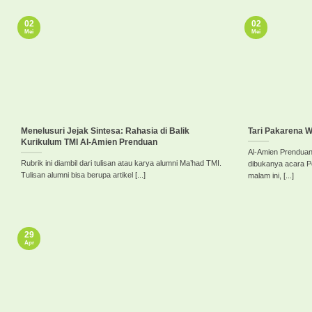
02
02
Mei
Mei
Menelusuri Jejak Sintesa: Rahasia di Balik
Tari Pakarena 
Kurikulum TMI Al-Amien Prenduan
Al-Amien Prenduan
Rubrik ini diambil dari tulisan atau karya alumni Ma’had TMI.
dibukanya acara 
Tulisan alumni bisa berupa artikel [...]
malam ini, [...]
29
Apr