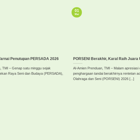
01
Mei
Warnai Penutupan PERSADA 2026
PORSENI Berakhir, Karal Raih Juar
, TMI – Genap satu minggu sejak
Al-Amien Prenduan, TMI – Malam apresiasi
Pekan Raya Seni dan Budaya (PERSADA),
penghargaan tandai berakhirnya rentetan a
Olahraga dan Seni (PORSENI) 2026 [...]