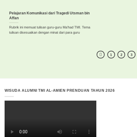
Pelajaran Komunikasi dari Tragedi Utsman bin
Affan
Rubrik ini memuat tulisan guru-guru Ma’had TMI. Tema
tulisan disesuaikan dengan minat dari para guru
1
2
3
WISUDA ALUMNI TMI AL-AMIEN PRENDUAN TAHUN 2026