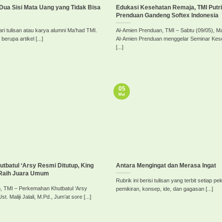
: Dua Sisi Mata Uang yang Tidak Bisa
Edukasi Kesehatan Remaja, TMI Putr
Prenduan Gandeng Softex Indonesia
dari tulisan atau karya alumni Ma’had TMI.
Al-Amien Prenduan, TMI – Sabtu (09/05), Ma
berupa artikel [...]
Al-Amien Prenduan menggelar Seminar Kes
[...]
05
Mei
batul ‘Arsy Resmi Ditutup, King
Antara Mengingat dan Merasa Ingat
 Raih Juara Umum
Rubrik ini berisi tulisan yang terbit setiap pe
, TMI – Perkemahan Khutbatul ‘Arsy
pemikiran, konsep, ide, dan gagasan [...]
t. Maliji Jalali, M.Pd., Jum’at sore [...]