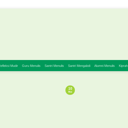
efleksi Mudir
Guru Menulis
Santri Menulis
Santri Mengabdi
Alumni Menulis
Kiprah
10
Mei