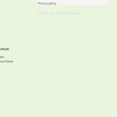
Viva TMI
·
Viva TMI (Piano Version)
a Umum
 dan
cara Pekan