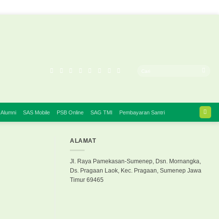
 Alumni
SAS Mobile
PSB Online
SAG TMI
Pembayaran Santri
ALAMAT
Jl. Raya Pamekasan-Sumenep, Dsn. Mornangka,
Ds. Pragaan Laok, Kec. Pragaan, Sumenep Jawa
Timur 69465