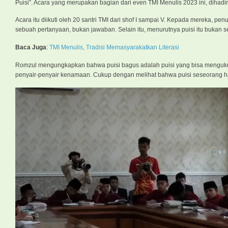
Puisi”. Acara yang merupakan bagian dari even TMI Menulis 2023 ini, dihad
Acara itu diikuti oleh 20 santri TMI dari shof I sampai V. Kepada mereka, p
sebuah pertanyaan, bukan jawaban. Selain itu, menurutnya puisi itu bukan se
Baca Juga
:
TMI Menulis, Tradisi Memasyarakatkan Literasi
Romzul mengungkapkan bahwa puisi bagus adalah puisi yang bisa mengukur
penyair-penyair kenamaan. Cukup dengan melihat bahwa puisi seseorang hari 