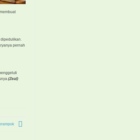
i membuat
dipedulikan.
karyanya pernah
menggeluti
snya.
(Zeal)
Perampok