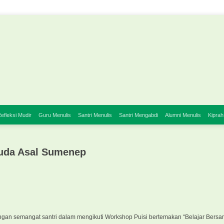
efleksi Mudir
Guru Menulis
Santri Menulis
Santri Mengabdi
Alumni Menulis
Kiprah
Muda Asal Sumenep
dengan semangat santri dalam mengikuti Workshop Puisi bertemakan “Belajar Ber