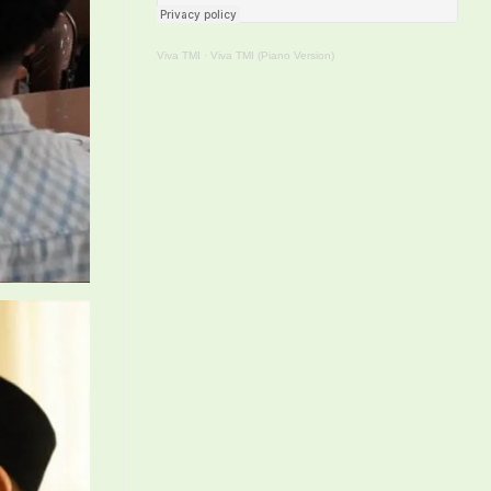
Viva TMI
·
Viva TMI (Piano Version)