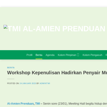
Skip
to
content
Profil
Berita
Agenda
Kolom Pimpinan
Kolom Pengasuh
R
BERITA
Workshop Kepenulisan Hadirkan Penyair 
POSTED ON
24 JANUARI 2023
BY
ADMINTMI
Al-Amien Prenduan
,
TMI
–
Senin sore (23/01), Meeting Hall begitu hidup 