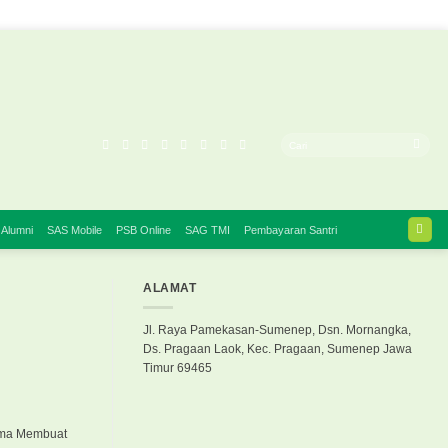
 Alumni
SAS Mobile
PSB Online
SAG TMI
Pembayaran Santri
ALAMAT
Jl. Raya Pamekasan-Sumenep, Dsn. Mornangka,
Ds. Pragaan Laok, Kec. Pragaan, Sumenep Jawa
Timur 69465
sama Membuat