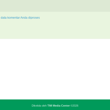
 data komentar Anda diproses
Dikelola oleh
TMI Media Center
©2026