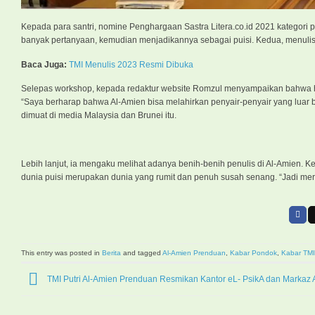
Kepada para santri, nomine Penghargaan Sastra Litera.co.id 2021 kategori 
banyak pertanyaan, kemudian menjadikannya sebagai puisi. Kedua, menulis p
Baca Juga:
TMI Menulis 2023 Resmi Dibuka
Selepas workshop, kepada redaktur website Romzul menyampaikan bahwa hal
“Saya berharap bahwa Al-Amien bisa melahirkan penyair-penyair yang luar b
dimuat di media Malaysia dan Brunei itu.
Lebih lanjut, ia mengaku melihat adanya benih-benih penulis di Al-Amien. K
dunia puisi merupakan dunia yang rumit dan penuh susah senang. “Jadi me
This entry was posted in
Berita
and tagged
Al-Amien Prenduan
,
Kabar Pondok
,
Kabar TMI
TMI Putri Al-Amien Prenduan Resmikan Kantor eL- PsikA dan Markaz 