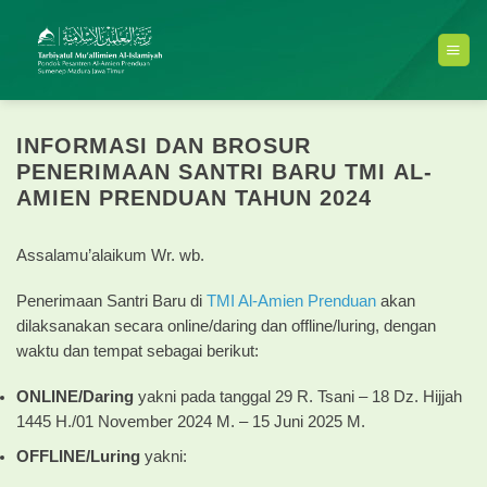
Skip
to
content
INFORMASI DAN BROSUR
PENERIMAAN SANTRI BARU TMI AL-
AMIEN PRENDUAN TAHUN 2024
Assalamu’alaikum Wr. wb.
Penerimaan Santri Baru di
TMI Al-Amien Prenduan
akan
dilaksanakan secara online/daring dan offline/luring, dengan
waktu dan tempat sebagai berikut:
ONLINE/Daring
yakni pada tanggal 29 R. Tsani – 18 Dz. Hijjah
1445 H./01 November 2024 M. – 15 Juni 2025 M.
OFFLINE/Luring
yakni: