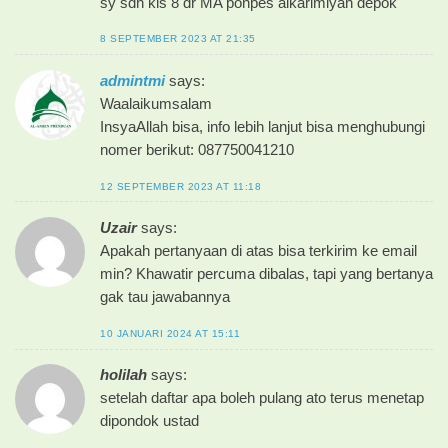
sy sdh kls 8 dr MA ponpes alkarimiyah depok
8 SEPTEMBER 2023 AT 21:35
admintmi
says:
Waalaikumsalam
InsyaAllah bisa, info lebih lanjut bisa menghubungi
nomer berikut: 087750041210
12 SEPTEMBER 2023 AT 11:18
Uzair
says:
Apakah pertanyaan di atas bisa terkirim ke email
min? Khawatir percuma dibalas, tapi yang bertanya
gak tau jawabannya
10 JANUARI 2024 AT 15:11
holilah
says:
setelah daftar apa boleh pulang ato terus menetap
dipondok ustad