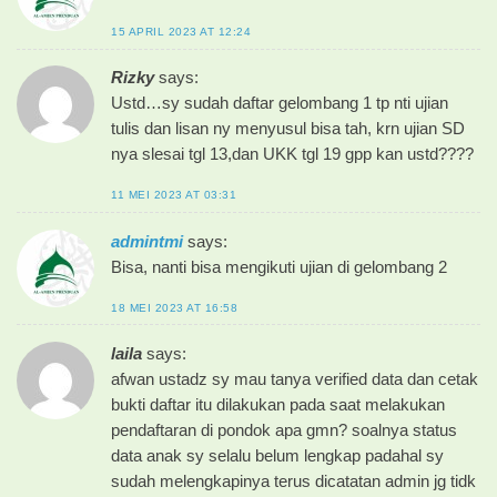
15 APRIL 2023 AT 12:24
Rizky
says:
Ustd…sy sudah daftar gelombang 1 tp nti ujian
tulis dan lisan ny menyusul bisa tah, krn ujian SD
nya slesai tgl 13,dan UKK tgl 19 gpp kan ustd????
11 MEI 2023 AT 03:31
admintmi
says:
Bisa, nanti bisa mengikuti ujian di gelombang 2
18 MEI 2023 AT 16:58
laila
says:
afwan ustadz sy mau tanya verified data dan cetak
bukti daftar itu dilakukan pada saat melakukan
pendaftaran di pondok apa gmn? soalnya status
data anak sy selalu belum lengkap padahal sy
sudah melengkapinya terus dicatatan admin jg tidk