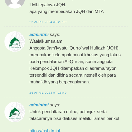
TMI.tepatnya JQH.
apa yang membedakan JQH dan MTA
25 APRIL 2024 AT 20:33
admintmi
says:
Waalaikumsalam
Anggota Jam’iyyatul Qurro’ wal Huffazh (JQH)
merupakan kelompok minat khusus yang fokus
pada pendalaman Al-Qur’an, santri anggota
Kelompok JQH ditempatkan di asrama/rayon
tersendiri dan dibina secara intensif oleh para
muhafidh yang berpengalaman.
26 APRIL 2024 AT 16:40
admintmi
says:
Untuk pendaftaran online, petunjuk serta
tatacaranya bisa diakses melalui laman berikut
https://psb.tmial-