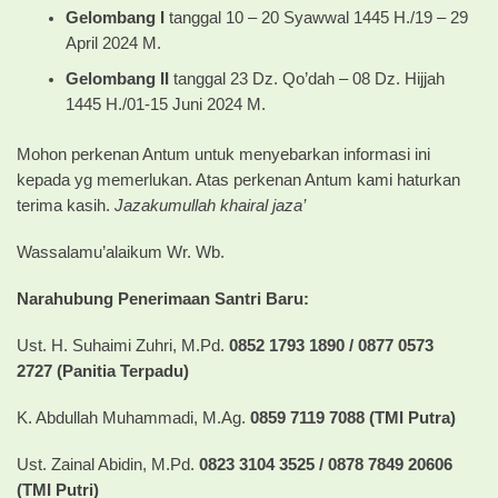
Gelombang I
tanggal 10 – 20 Syawwal 1445 H./19 – 29
April 2024 M.
Gelombang II
tanggal 23 Dz. Qo’dah – 08 Dz. Hijjah
1445 H./01-15 Juni 2024 M.
Mohon perkenan Antum untuk menyebarkan informasi ini
kepada yg memerlukan. Atas perkenan Antum kami haturkan
terima kasih.
Jazakumullah khairal jaza’
Wassalamu’alaikum Wr. Wb.
Narahubung Penerimaan Santri Baru:
Ust. H. Suhaimi Zuhri, M.Pd.
0852 1793 1890 / 0877 0573
2727 (Panitia Terpadu)
K. Abdullah Muhammadi, M.Ag.
0859 7119 7088 (TMI Putra)
Ust. Zainal Abidin, M.Pd.
0823 3104 3525 / 0878 7849 20606
(TMI Putri)