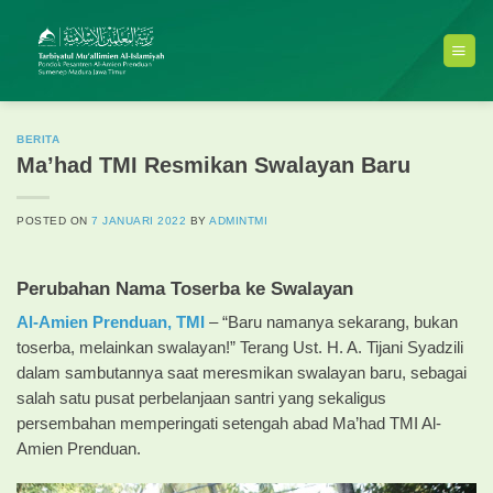
Skip
to
content
BERITA
Ma’had TMI Resmikan Swalayan Baru
POSTED ON
7 JANUARI 2022
BY
ADMINTMI
Perubahan Nama Toserba ke Swalayan
Al-Amien Prenduan,
TMI
– “Baru namanya sekarang, bukan
toserba, melainkan swalayan!” Terang Ust. H. A. Tijani Syadzili
dalam sambutannya saat meresmikan swalayan baru, sebagai
salah satu pusat perbelanjaan santri yang sekaligus
persembahan memperingati setengah abad Ma’had TMI Al-
Amien Prenduan.