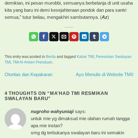
demikian, ini pesan murobbi, semuanya berbelanja di unit usaha
kita yang baru ini demi kesejahteraan pondok dan para santri
semua,” tutur beliau, mengakhiri sambutannya. (
Az
)
This entry was posted in
Berita
and tagged
Kabar TMI
,
Peresmian Swalayan
TMI
,
TMI Al-Amien Prenduan
.
Otoritas dan Kepakaran
Ayo Menulis di Website TMI!
4 THOUGHTS ON “
MA’HAD TMI RESMIKAN
SWALAYAN BARU
”
nugroho wahyuniaji
says:
untuk mie yg dimaksud mie olahan rumah tangga
apa mie instan?
smg dg terbukanya swalayan baru ini semakin