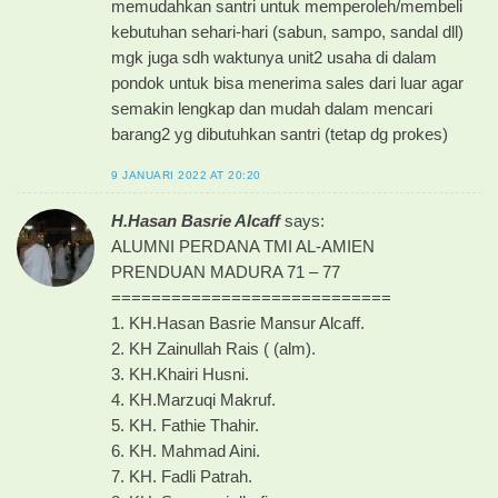
memudahkan santri untuk memperoleh/membeli
kebutuhan sehari-hari (sabun, sampo, sandal dll)
mgk juga sdh waktunya unit2 usaha di dalam
pondok untuk bisa menerima sales dari luar agar
semakin lengkap dan mudah dalam mencari
barang2 yg dibutuhkan santri (tetap dg prokes)
9 JANUARI 2022 AT 20:20
H.Hasan Basrie Alcaff
says:
ALUMNI PERDANA TMI AL-AMIEN
PRENDUAN MADURA 71 – 77
============================
1. KH.Hasan Basrie Mansur Alcaff.
2. KH Zainullah Rais ( (alm).
3. KH.Khairi Husni.
4. KH.Marzuqi Makruf.
5. KH. Fathie Thahir.
6. KH. Mahmad Aini.
7. KH. Fadli Patrah.