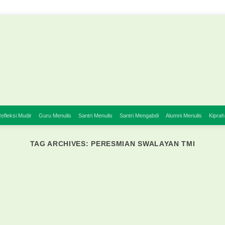
efleksi Mudir
Guru Menulis
Santri Menulis
Santri Mengabdi
Alumni Menulis
Kiprah
TAG ARCHIVES:
PERESMIAN SWALAYAN TMI