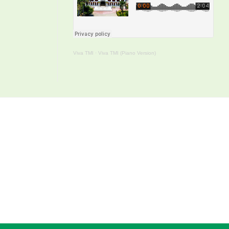
Viva TMI
·
Viva TMI (Piano Version)