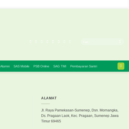
 Alumni
SAS Mobile
PSB Online
SAG TMI
Pembayaran Santri
ALAMAT
Jl. Raya Pamekasan-Sumenep, Dsn. Mornangka,
Ds. Pragaan Laok, Kec. Pragaan, Sumenep Jawa
Timur 69465