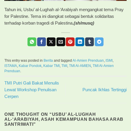
Tahun ini, Usbu’ al-Lughah al-‘Arabiyah mengangkat tema Pray
for Palestine. Tema ini diangkat sebagai bentuk solidaritas
terhadap korban tragedi di Palestina,
(sh/musq)
This entry was posted in
Berita
and tagged
Al-Amien Prenduan
,
ISMI
,
ISTAMA
,
Kabar Pondok
,
Kabar TMI
,
TMI
,
TMI Al-AMIEN
,
TMI Al-Amien
Prenduan
.
TMI Putri Gali Bakat Menulis
Lewat Workshop Penulisan
Puncak Ikhlas Tertinggi
Cerpen
ONE THOUGHT ON “
USBU’ AL-LUGHAH
AL-‘ARABIYAH, ASAH KEMAMPUAN BAHASA ARAB
SANTRIWATI
”