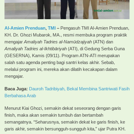
Al-Amien Prenduan
,
TMI
–
Pengasuh TMI Al-Amien Prenduan,
KH. Dr. Ghozi Mubarok, MA., resmi membuka program praktik
mengajar
Amaliyah Tadries al-Namūdzajiyah
(ATN) dan
Amaliyah Tadries al-Ikhtibāriyah
(ATI), di Gedung Serba Guna
(GESERNA), Kamis (09/11). Program ATN-ATI merupakan
salah satu agenda penting bagi santri kelas akhir. Sebab,
melalui program ini, mereka akan dilatih kecakapan dalam
mengajar.
Baca Juga:
Dauroh Tadribiyah, Bekal Membina Santriwati Fasih
Berbahasa Arab
Menurut Kiai Ghozi, semakin dekat seseorang dengan garis
finish, maka akan semakin tumbuh dan bertambah
semangatnya. “Seharusnya, semakin dekat ke garis finish, ke
garis akhir, semakin bersungguh-sungguh kita,” ujar Putra KH.