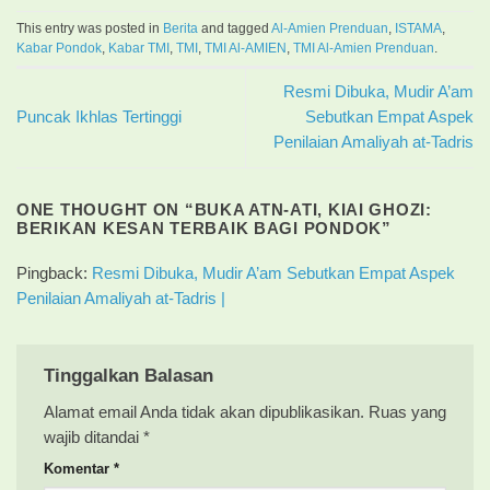
This entry was posted in
Berita
and tagged
Al-Amien Prenduan
,
ISTAMA
,
Kabar Pondok
,
Kabar TMI
,
TMI
,
TMI Al-AMIEN
,
TMI Al-Amien Prenduan
.
Resmi Dibuka, Mudir A’am
Puncak Ikhlas Tertinggi
Sebutkan Empat Aspek
Penilaian Amaliyah at-Tadris
ONE THOUGHT ON “
BUKA ATN-ATI, KIAI GHOZI:
BERIKAN KESAN TERBAIK BAGI PONDOK
”
Pingback:
Resmi Dibuka, Mudir A’am Sebutkan Empat Aspek
Penilaian Amaliyah at-Tadris |
Tinggalkan Balasan
Alamat email Anda tidak akan dipublikasikan.
Ruas yang
wajib ditandai
*
Komentar
*