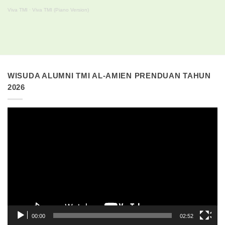
Viva TMI
·
Viva TMI (Piano Version)
WISUDA ALUMNI TMI AL-AMIEN PRENDUAN TAHUN
2026
Pemutar
Video
00:00
02:52