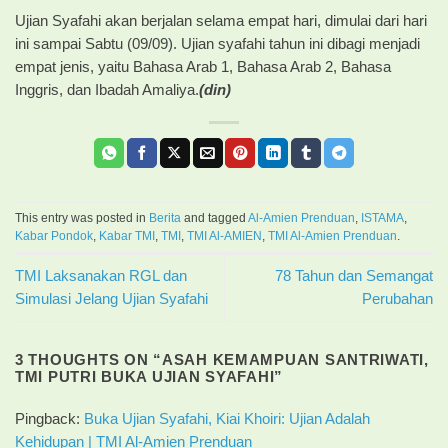
Ujian Syafahi akan berjalan selama empat hari, dimulai dari hari
ini sampai Sabtu (09/09). Ujian syafahi tahun ini dibagi menjadi
empat jenis, yaitu Bahasa Arab 1, Bahasa Arab 2, Bahasa
Inggris, dan Ibadah Amaliya.
(din)
This entry was posted in
Berita
and tagged
Al-Amien Prenduan
,
ISTAMA
,
Kabar Pondok
,
Kabar TMI
,
TMI
,
TMI Al-AMIEN
,
TMI Al-Amien Prenduan
.
TMI Laksanakan RGL dan
78 Tahun dan Semangat
Simulasi Jelang Ujian Syafahi
Perubahan
3 THOUGHTS ON “
ASAH KEMAMPUAN SANTRIWATI,
TMI PUTRI BUKA UJIAN SYAFAHI
”
Pingback:
Buka Ujian Syafahi, Kiai Khoiri: Ujian Adalah
Kehidupan | TMI Al-Amien Prenduan