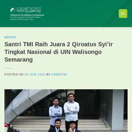
Skip
to
content
BERITA
Santri TMI Raih Juara 2 Qiroatus Syi’ir
Tingkat Nasional di UIN Walisongo
Semarang
POSTED ON
26 JUNI 2023
BY
ADMINTMI