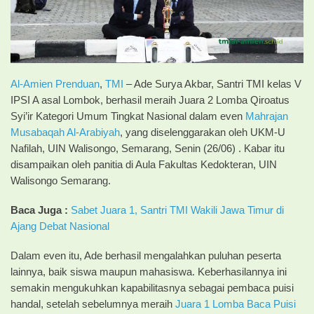
Al-Amien Prenduan
,
TMI
– Ade Surya Akbar, Santri TMI kelas V
IPSI A asal Lombok, berhasil meraih Juara 2 Lomba Qiroatus
Syi’ir Kategori Umum Tingkat Nasional dalam even
Mahrajan
Musabaqah Al-Arabiyah
, yang diselenggarakan oleh UKM-U
Nafilah, UIN Walisongo, Semarang, Senin (26/06) . Kabar itu
disampaikan oleh panitia di Aula Fakultas Kedokteran, UIN
Walisongo Semarang.
Baca Juga :
Sabet Juara 1, Santri TMI Wakili Jawa Timur di
Ajang Debat Nasional
Dalam even itu, Ade berhasil mengalahkan puluhan peserta
lainnya, baik siswa maupun mahasiswa. Keberhasilannya ini
semakin mengukuhkan kapabilitasnya sebagai pembaca puisi
handal, setelah sebelumnya meraih
Juara 1 Lomba Baca Puisi