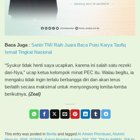
Baca Juga
:
Santri TMI Raih Juara Baca Puisi Karya Taufiq
Ismail Tingkat Nasional
“Syukur tidak henti saya ucapkan, karena ini salah satu rezeki
dari-Nya,” ucap ketua kelompok minat PEC itu. Walau begitu, ia
mengaku tidak ingin terlalu berbangga diri dan akan terus
berlatih secara maksimal untuk menyongsong lomba-lomba
berikutnya.
(Zeal)
This entry was posted in
Berita
and tagged
Al-Amien Prenduan
,
Alumni
Menulis
,
ISMI
,
ISTAMA
,
Kabar Pondok
,
Kabar TMI
,
TMI
,
TMI Al-AMIEN
,
TMI Al-