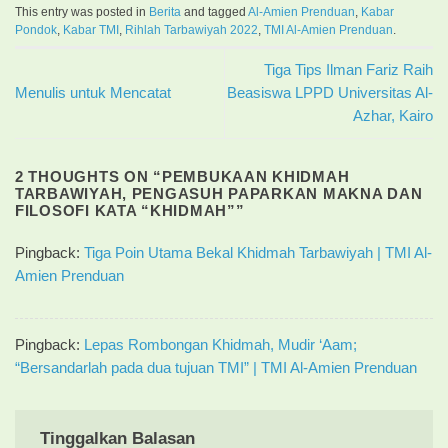
This entry was posted in
Berita
and tagged
Al-Amien Prenduan
,
Kabar
Pondok
,
Kabar TMI
,
Rihlah Tarbawiyah 2022
,
TMI Al-Amien Prenduan
.
Tiga Tips Ilman Fariz Raih
Menulis untuk Mencatat
Beasiswa LPPD Universitas Al-
Azhar, Kairo
2 THOUGHTS ON “
PEMBUKAAN KHIDMAH
TARBAWIYAH, PENGASUH PAPARKAN MAKNA DAN
FILOSOFI KATA “KHIDMAH”
”
Pingback:
Tiga Poin Utama Bekal Khidmah Tarbawiyah | TMI Al-
Amien Prenduan
Pingback:
Lepas Rombongan Khidmah, Mudir ‘Aam;
“Bersandarlah pada dua tujuan TMI” | TMI Al-Amien Prenduan
Tinggalkan Balasan