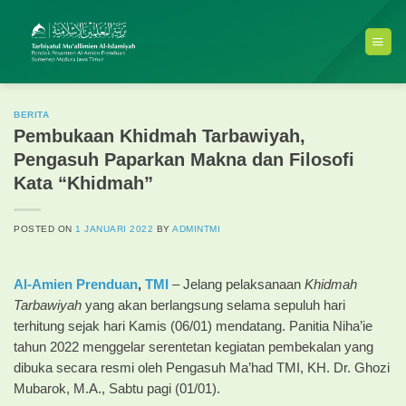
Skip
to
content
BERITA
Pembukaan Khidmah Tarbawiyah,
Pengasuh Paparkan Makna dan Filosofi
Kata “Khidmah”
POSTED ON
1 JANUARI 2022
BY
ADMINTMI
Al-Amien Prenduan
,
TMI
– Jelang pelaksanaan
Khidmah
Tarbawiyah
yang akan berlangsung selama sepuluh hari
terhitung sejak hari Kamis (06/01) mendatang. Panitia Niha’ie
tahun 2022 menggelar serentetan kegiatan pembekalan yang
dibuka secara resmi oleh Pengasuh Ma’had TMI, KH. Dr. Ghozi
Mubarok, M.A., Sabtu pagi (01/01).