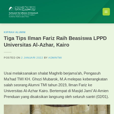
Skip
to
content
KIPRAH ALUMNI
Tiga Tips Ilman Fariz Raih Beasiswa LPPD
Universitas Al-Azhar, Kairo
POSTED ON
2 JANUARI 2022
BY
ADMINTMI
Usai melaksanakan shalat Maghrib berjama’ah, Pengasuh
Ma’had TMI KH. Ghozi Mubarok, M.A melepas keberangkatan
salah seorang Alumni TMI tahun 2019, Ilman Fariz ke
Universitas Al-Azhar Kairo. Bertempat di Masjid Jami’ Al-Amien
Prenduan yang disaksikan langsung oleh seluruh santri (02/01).