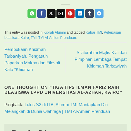
This entry was posted in
Kiprah Alumni
and tagged
Kabar TMI
,
Pelepasan
beasiswa Kairo
,
TMI
,
TMI Al-Amien Prenduan
.
Pembukaan Khidmah
Silaturahmi Majlis Kiai dan
Tarbawiyah, Pengasuh
Pimpinan Lembaga Tempat
Paparkan Makna dan Filosofi
Khidmah Tarbawiyah
Kata “Khidmah”
ONE THOUGHT ON “
TIGA TIPS ILMAN FARIZ RAIH
BEASISWA LPPD UNIVERSITAS AL-AZHAR, KAIRO
”
Pingback:
Lulus S2 di ITB, Alumni TMI Mantapkan Diri
Melangkah di Dunia Olahraga | TMI Al-Amien Prenduan