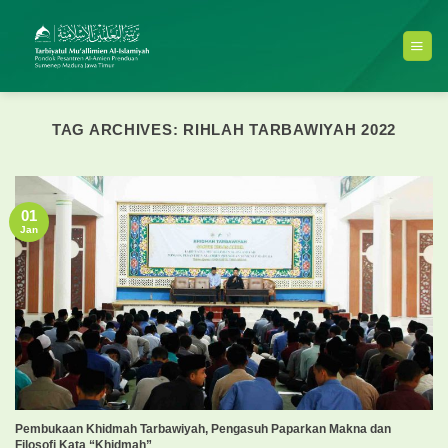
Skip
to
content
TAG ARCHIVES:
RIHLAH TARBAWIYAH 2022
01
Jan
Pembukaan Khidmah Tarbawiyah, Pengasuh Paparkan Makna dan
Filosofi Kata “Khidmah”