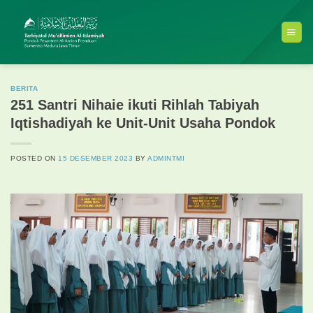
Skip
to
content
BERITA
251 Santri Nihaie ikuti Rihlah Tabiyah
Iqtishadiyah ke Unit-Unit Usaha Pondok
POSTED ON
15 DESEMBER 2023
BY
ADMINTMI