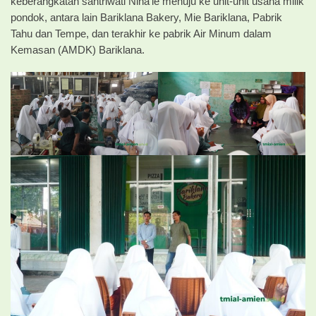
keberangkatan santriwati Niha’ie menuju ke unit-unit usaha milik
pondok, antara lain Bariklana Bakery, Mie Bariklana, Pabrik
Tahu dan Tempe, dan terakhir ke pabrik Air Minum dalam
Kemasan (AMDK) Bariklana.