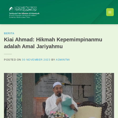
Skip
to
content
BERITA
Kiai Ahmad: Hikmah Kepemimpinanmu
adalah Amal Jariyahmu
POSTED ON
30 NOVEMBER 2023
BY
ADMINTMI