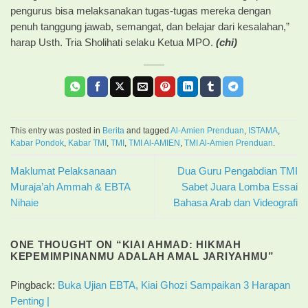
pengurus bisa melaksanakan tugas-tugas mereka dengan
penuh tanggung jawab, semangat, dan belajar dari kesalahan,”
harap Usth. Tria Sholihati selaku Ketua MPO.
(chi)
This entry was posted in
Berita
and tagged
Al-Amien Prenduan
,
ISTAMA
,
Kabar Pondok
,
Kabar TMI
,
TMI
,
TMI Al-AMIEN
,
TMI Al-Amien Prenduan
.
Maklumat Pelaksanaan
Dua Guru Pengabdian TMI
Muraja’ah Ammah & EBTA
Sabet Juara Lomba Essai
Nihaie
Bahasa Arab dan Videografi
ONE THOUGHT ON “
KIAI AHMAD: HIKMAH
KEPEMIMPINANMU ADALAH AMAL JARIYAHMU
”
Pingback:
Buka Ujian EBTA, Kiai Ghozi Sampaikan 3 Harapan
Penting |