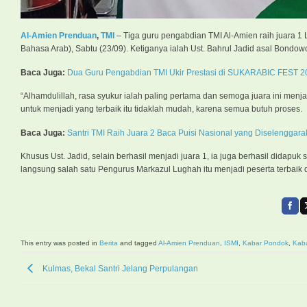
Al-Amien Prenduan
,
TMI
– Tiga guru pengabdian TMI Al-Amien raih juara 1
Bahasa Arab), Sabtu (23/09). Ketiganya ialah Ust. Bahrul Jadid asal Bondow
Baca Juga:
Dua Guru Pengabdian TMI Ukir Prestasi di SUKARABIC FEST 2
“Alhamdulillah, rasa syukur ialah paling pertama dan semoga juara ini menjad
untuk menjadi yang terbaik itu tidaklah mudah, karena semua butuh proses.
Baca Juga:
Santri TMI Raih Juara 2 Baca Puisi Nasional yang Diselenggar
Khusus Ust. Jadid, selain berhasil menjadi juara 1, ia juga berhasil didapuk
langsung salah satu Pengurus Markazul Lughah itu menjadi peserta terbaik 
This entry was posted in
Berita
and tagged
Al-Amien Prenduan
,
ISMI
,
Kabar Pondok
,
Kab
Kulmas, Bekal Santri Jelang Perpulangan