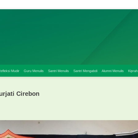
efleksi Mudir
Guru Menulis
Santri Menulis
Santri Mengabdi
Alumni Menulis
Kiprah
urjati Cirebon