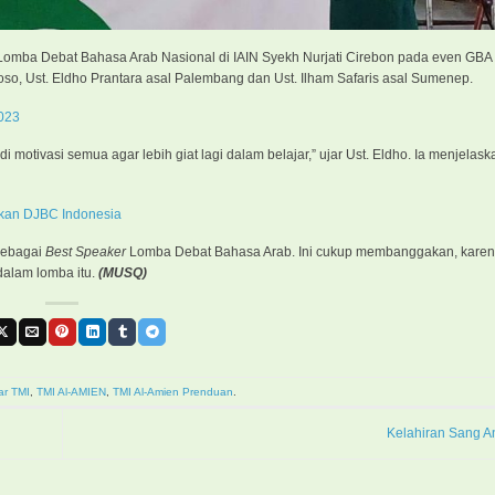
 Lomba Debat Bahasa Arab Nasional di IAIN Syekh Nurjati Cirebon pada even GBA
oso, Ust. Eldho Prantara asal Palembang dan Ust. Ilham Safaris asal Sumenep.
023
i motivasi semua agar lebih giat lagi dalam belajar,” ujar Ust. Eldho. Ia menjela
akan DJBC Indonesia
 sebagai
Best Speaker
Lomba Debat Bahasa Arab. Ini cukup membanggakan, karena
dalam lomba itu.
(MUSQ)
ar TMI
,
TMI Al-AMIEN
,
TMI Al-Amien Prenduan
.
Kelahiran Sang A