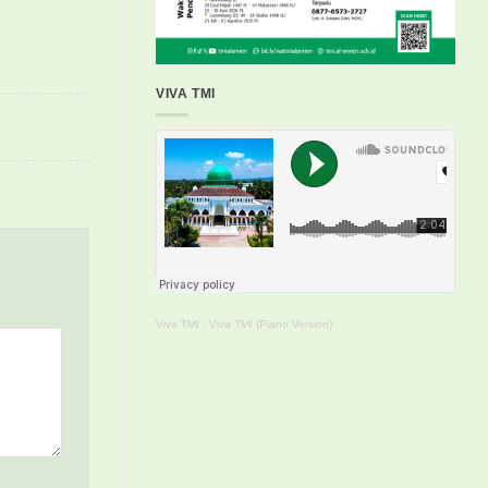
VIVA TMI
Viva TMI
·
Viva TMI (Piano Version)