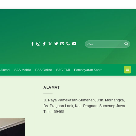
 Alumni
SAS Mobile
PSB Online
SAG TMI
Pembayaran Santri
ALAMAT
Jl. Raya Pamekasan-Sumenep, Dsn. Mornangka,
Ds. Pragaan Laok, Kec. Pragaan, Sumenep Jawa
Timur 69465