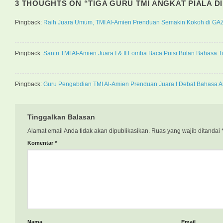
3 THOUGHTS ON “
TIGA GURU TMI ANGKAT PIALA DI
Pingback:
Raih Juara Umum, TMI Al-Amien Prenduan Semakin Kokoh di GAZ
Pingback:
Santri TMI Al-Amien Juara I & II Lomba Baca Puisi Bulan Bahasa
Pingback:
Guru Pengabdian TMI Al-Amien Prenduan Juara I Debat Bahasa Ar
Tinggalkan Balasan
Alamat email Anda tidak akan dipublikasikan.
Ruas yang wajib ditandai
Komentar
*
Nama
Email