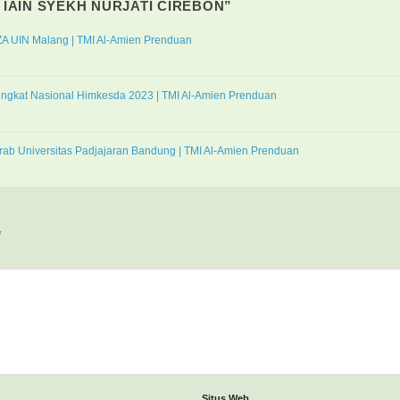
 IAIN SYEKH NURJATI CIREBON
”
A UIN Malang | TMI Al-Amien Prenduan
 Tingkat Nasional Himkesda 2023 | TMI Al-Amien Prenduan
ab Universitas Padjajaran Bandung | TMI Al-Amien Prenduan
*
Situs Web