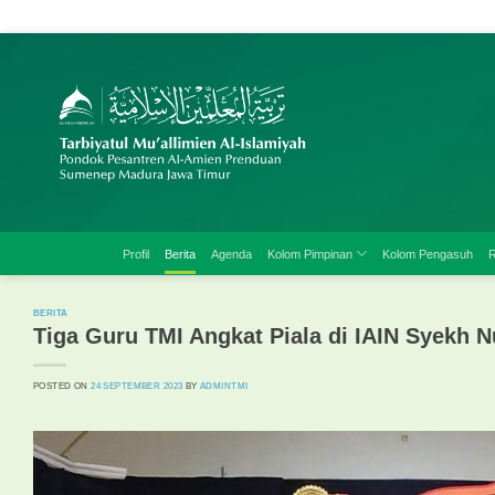
Skip
to
content
Profil
Berita
Agenda
Kolom Pimpinan
Kolom Pengasuh
R
BERITA
Tiga Guru TMI Angkat Piala di IAIN Syekh N
POSTED ON
24 SEPTEMBER 2023
BY
ADMINTMI