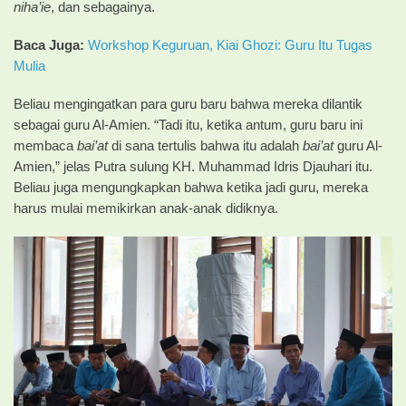
niha’ie
, dan sebagainya.
Baca Juga:
Workshop Keguruan, Kiai Ghozi: Guru Itu Tugas
Mulia
Beliau mengingatkan para guru baru bahwa mereka dilantik
sebagai guru Al-Amien. “Tadi itu, ketika antum, guru baru ini
membaca
bai’at
di sana tertulis bahwa itu adalah
bai’at
guru Al-
Amien,” jelas Putra sulung KH. Muhammad Idris Djauhari itu.
Beliau juga mengungkapkan bahwa ketika jadi guru, mereka
harus mulai memikirkan anak-anak didiknya.