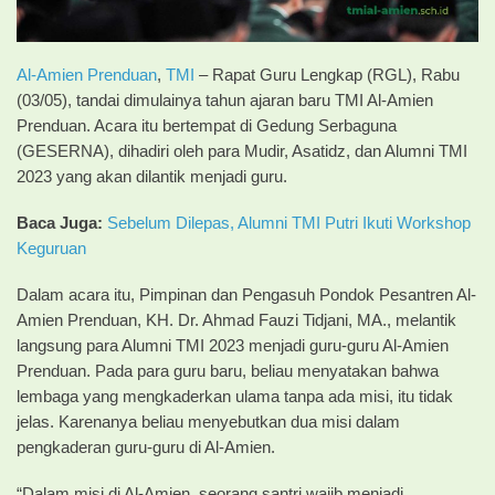
Al-Amien Prenduan
,
TMI
– Rapat Guru Lengkap (RGL), Rabu
(03/05), tandai dimulainya tahun ajaran baru TMI Al-Amien
Prenduan. Acara itu bertempat di Gedung Serbaguna
(GESERNA), dihadiri oleh para Mudir, Asatidz, dan Alumni TMI
2023 yang akan dilantik menjadi guru.
Baca Juga:
Sebelum Dilepas, Alumni TMI Putri Ikuti Workshop
Keguruan
Dalam acara itu, Pimpinan dan Pengasuh Pondok Pesantren Al-
Amien Prenduan, KH. Dr. Ahmad Fauzi Tidjani, MA., melantik
langsung para Alumni TMI 2023 menjadi guru-guru Al-Amien
Prenduan. Pada para guru baru, beliau menyatakan bahwa
lembaga yang mengkaderkan ulama tanpa ada misi, itu tidak
jelas. Karenanya beliau menyebutkan dua misi dalam
pengkaderan guru-guru di Al-Amien.
“Dalam misi di Al-Amien, seorang santri wajib menjadi