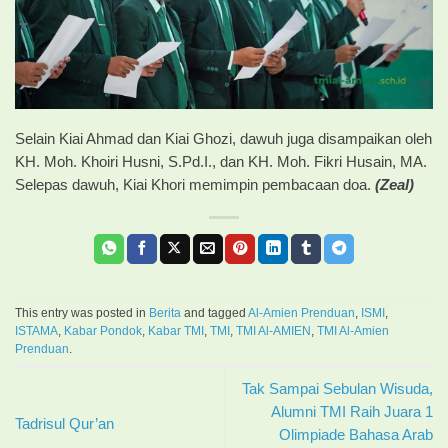
Selain Kiai Ahmad dan Kiai Ghozi, dawuh juga disampaikan oleh
KH. Moh. Khoiri Husni, S.Pd.I., dan KH. Moh. Fikri Husain, MA.
Selepas dawuh, Kiai Khori memimpin pembacaan doa.
(Zeal)
This entry was posted in
Berita
and tagged
Al-Amien Prenduan
,
ISMI
,
ISTAMA
,
Kabar Pondok
,
Kabar TMI
,
TMI
,
TMI Al-AMIEN
,
TMI Al-Amien
Prenduan
.
Tak Sampai Sebulan Wisuda,
Alumni TMI Raih Juara 1
Tadrisul Qur’an
Olimpiade Bahasa Arab