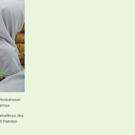
. Pembahasan
annya.
baliknya, jika
i Pakistan