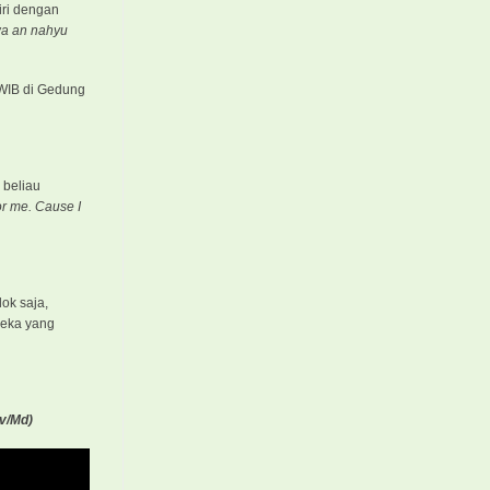
iri dengan
 wa an nahyu
 WIB di Gedung
 beliau
for me. Cause I
ok saja,
reka yang
v/Md)