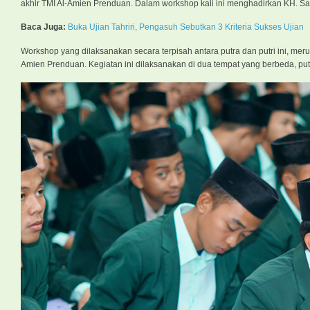
akhir TMI Al-Amien Prenduan. Dalam workshop kali ini menghadirkan KH. 
Baca Juga:
Buka Ujian Tahriri, Pengasuh Sebutkan 3 Kriteria Sukses Ujian
Workshop yang dilaksanakan secara terpisah antara putra dan putri ini, mer
Amien Prenduan. Kegiatan ini dilaksanakan di dua tempat yang berbeda, pu