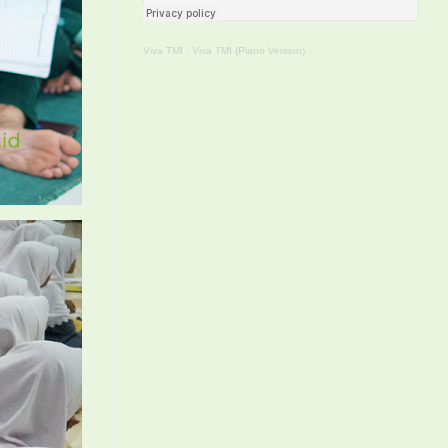
Viva TMI
·
Viva TMI (Piano Version)