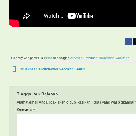
This entry was posted in
Berita
and tagged
Al-Amien Prenduan
,
tmialamien
,
workshop
.
Muslihat Cendikiawan Seorang Santri
Tinggalkan Balasan
Alamat email Anda tidak akan dipublikasikan.
Ruas yang wajib ditandai
Komentar
*