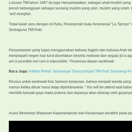
Lulusan TMI tahun 1987 itu juga menyampaikan, sebagai umat muslim yang m
penuh kebanggaan sebagai seorang muslim yang utuh, muslim yang soleh.
‘anil mungkar.
Tidak kalah seru dengan di Putra, Penerjemah buku fenomenal “La Tahzan” i
Serbaguna TMI Putri.
Penyampaian yang lugas menggunakan bahasa Inggris dan bahasa Arab den
menjelajahi negeri luar turut diceritakan beserta motivasi dan segala do’a aga
am is possible not I am is impossible,”
Pesannya depan santriwati.
Baca Juga:
Kafilah Rihlah Tarbawiyah Tanazzuhiyah TMI Putri Sambangi P
Khusus untuk santriwati Kiai Samson berpesan, bahwa menjadi wanita yang
namun ketika diluar harus tetap dipertahankan. “
You will be attend
saat kali
memiliki banyak gaya maka potensi dan dayanya akan diserap oleh gayanya
Acara Workshop Wawasan Kepemimpinan dan Keulamaan berakhir pada pukul