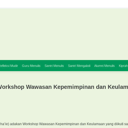
efleksi Mudir
Guru Menulis
Santri Menulis
Santri Mengabdi
Alumni Menulis
Kiprah
 Workshop Wawasan Kepemimpinan dan Keula
Niha’ie) adakan Workshop Wawasan Kepemimpinan dan Keulamaan yang diikuti sant