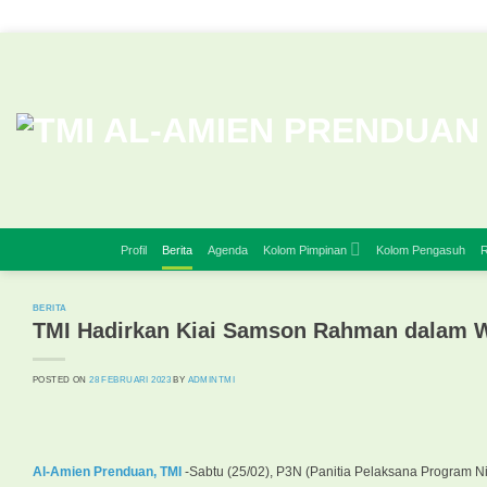
Skip
to
content
Profil
Berita
Agenda
Kolom Pimpinan
Kolom Pengasuh
R
BERITA
TMI Hadirkan Kiai Samson Rahman dalam
POSTED ON
28 FEBRUARI 2023
BY
ADMINTMI
Al-Amien Prenduan,
TMI
-Sabtu (25/02), P3N (Panitia Pelaksana Program 