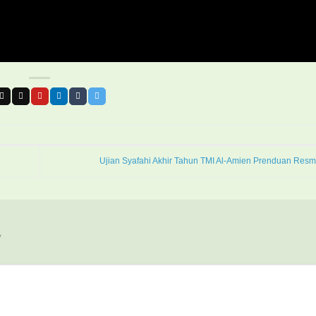
Ujian Syafahi Akhir Tahun TMI Al-Amien Prenduan Res
*