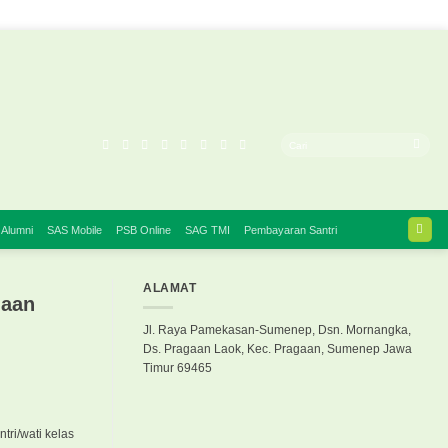
 Alumni
SAS Mobile
PSB Online
SAG TMI
Pembayaran Santri
ALAMAT
maan
Jl. Raya Pamekasan-Sumenep, Dsn. Mornangka,
Ds. Pragaan Laok, Kec. Pragaan, Sumenep Jawa
Timur 69465
ri/wati kelas