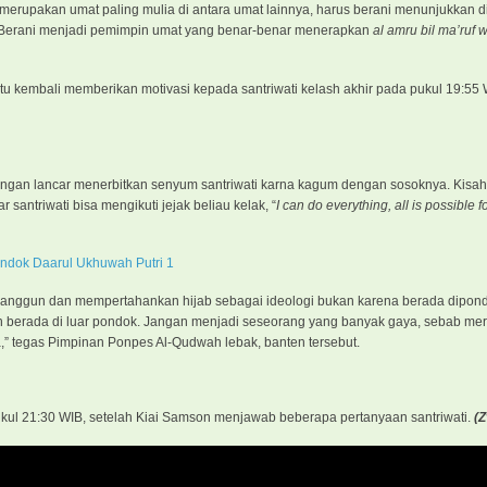
erupakan umat paling mulia di antara umat lainnya, harus berani menunjukkan d
 Berani menjadi pemimpin umat yang benar-benar menerapkan
al amru bil ma’ruf
tu kembali memberikan motivasi kepada santriwati kelash akhir pada pukul 19:55
gan lancar menerbitkan senyum santriwati karna kagum dengan sosoknya. Kisah
r santriwati bisa mengikuti jejak beliau kelak, “
I can do everything, all is possible 
ondok Daarul Ukhuwah Putri 1
 anggun dan mempertahankan hijab sebagai ideologi bukan karena berada dipond
an berada di luar pondok. Jangan menjadi seseorang yang banyak gaya, sebab me
,” tegas Pimpinan Ponpes Al-Qudwah lebak, banten tersebut.
 21:30 WIB, setelah Kiai Samson menjawab beberapa pertanyaan santriwati.
(Z