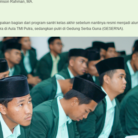
Samson Rahman, MA.
upakan bagian dari program santri kelas akhir sebelum nantinya resmi menjadi alum
tra di Aula TMI Putra, sedangkan putri di Gedung Serba Guna (GESERNA).