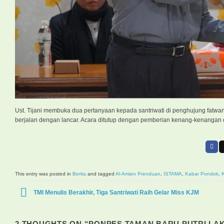
Ust. Tijani membuka dua pertanyaan kepada santriwati di penghujung fatwa
berjalan dengan lancar. Acara ditutup dengan pemberian kenang-kenangan d
This entry was posted in
Berita
and tagged
Al-Amien Prenduan
,
ISTAMA
,
Kabar Pondok
,
TMI Menulis Berakhir, Tiga Santriwati Raih Gelar Miss KJM
2 THOUGHTS ON “
PONPES TAMAN BARU PUTRI LAK