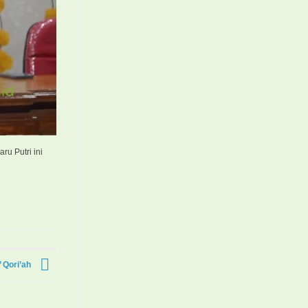
u Putri ini
 Qori’ah