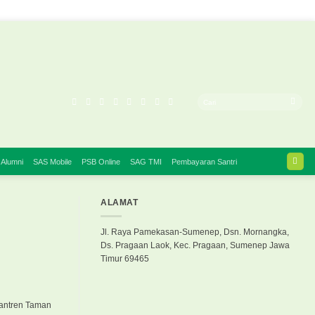
 Alumni
SAS Mobile
PSB Online
SAG TMI
Pembayaran Santri
ALAMAT
Jl. Raya Pamekasan-Sumenep, Dsn. Mornangka,
Ds. Pragaan Laok, Kec. Pragaan, Sumenep Jawa
Timur 69465
santren Taman