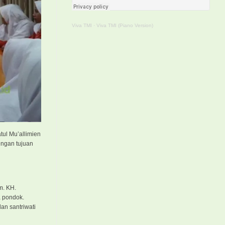
Viva TMI
·
Viva TMI (Piano Version)
tul Mu’allimien
engan tujuan
m. KH.
a pondok.
an santriwati