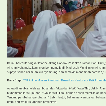
Beliau bercarita singkat latar belakang Pondok Pesantren Taman Baru Putri,
Al-Islamiyah, maka kami memberi nama MMI, Madrasah Mu’allimien Al-Isla
supaya sanad keilmuan kita nyambung, dan semakin menambah barokah,” uj
Baca Juga:
TMI Putri Al-Amien Prenduan Resmikan Kantor eL- PsikA dan Ma
Acara dilanjutkan oleh sambutan dan fatwa dari
Mudir ‘Aam
TMI, Ust. H. Ahm
Muhammad Idris Djauhari. “Kyai Idris itu tidak pernah absen memikirkan pond
Tentang perubahan-perubahan.” Lebih lanjut, Beliau menyempaikan bahwa pen
untuk berjiwa guru, apapun profesinya.