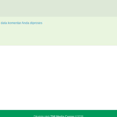
 data komentar Anda diproses
Dikelola oleh
TMI Media Center
©2026