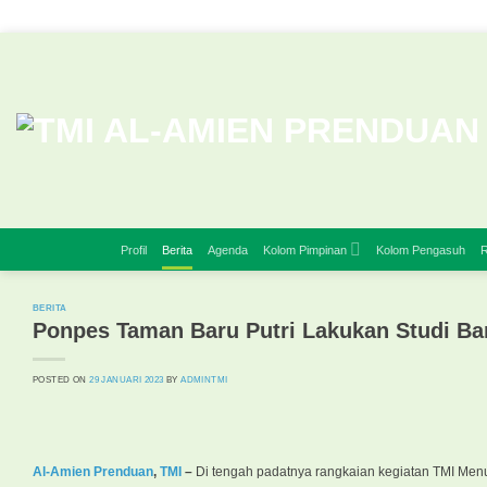
Skip
to
content
Profil
Berita
Agenda
Kolom Pimpinan
Kolom Pengasuh
R
BERITA
Ponpes Taman Baru Putri Lakukan Studi Ban
POSTED ON
29 JANUARI 2023
BY
ADMINTMI
Al-Amien Prenduan
,
TMI
–
Di tengah padatnya rangkaian kegiatan TMI Men