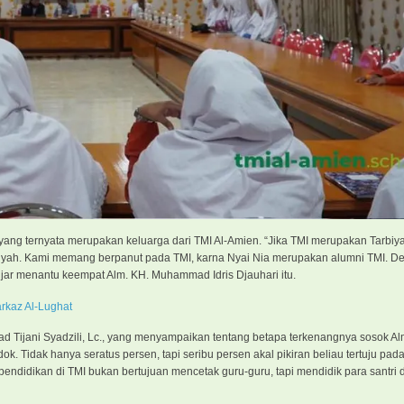
 yang ternyata merupakan keluarga dari TMI Al-Amien. “Jika TMI merupakan Tarbiya
miyah. Kami memang berpanut pada TMI, karna Nyai Nia merupakan alumni TMI. D
ar menantu keempat Alm. KH. Muhammad Idris Djauhari itu.
rkaz Al-Lughat
ad Tijani Syadzili, Lc., yang menyampaikan tentang betapa terkenangnya sosok Al
ok. Tidak hanya seratus persen, tapi seribu persen akal pikiran beliau tertuju pad
didikan di TMI bukan bertujuan mencetak guru-guru, tapi mendidik para santri d