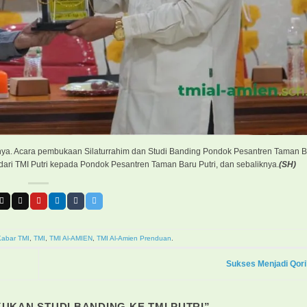
nya. Acara pembukaan Silaturrahim dan Studi Banding Pondok Pesantren Taman Bar
ari TMI Putri kepada Pondok Pesantren Taman Baru Putri, dan sebaliknya.
(SH)
Kabar TMI
,
TMI
,
TMI Al-AMIEN
,
TMI Al-Amien Prenduan
.
Sukses Menjadi Qori’
UKAN STUDI BANDING KE TMI PUTRI
”