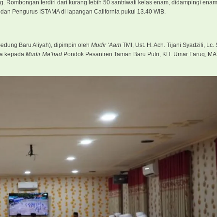
Rombongan terdiri dari kurang lebih 50 santriwati kelas enam, didampingi enam
dan Pengurus ISTAMA di lapangan California pukul 13.40 WIB.
 Gedung Baru Aliyah), dipimpin oleh
Mudir ‘Aam
TMI, Ust. H. Ach. Tijani Syadzili, Lc.
ma kepada
Mudir Ma’had
Pondok Pesantren Taman Baru Putri, KH. Umar Faruq, MA