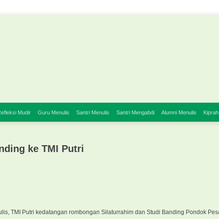
efleksi Mudir
Guru Menulis
Santri Menulis
Santri Mengabdi
Alumni Menulis
Kiprah
ding ke TMI Putri
ulis, TMI Putri kedatangan rombongan Silaturrahim dan Studi Banding Pondok Pe