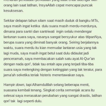
orang lain saat latihan, InsyaAllah cepat mencapai puncak
kesuksesan.
Sekitar delapan tahun silam saat masih duduk di bangku MTs,
saya masih ingat ketika dulu suara masih merdu-merdunya,
dimana para santri dan santriwati ingin selalu mendengar
lantunan suara saya, rasanya sangat bersyukur atas titipanNya,
berupa suara yang diminati banyak orang. Seiring berjalannya
waktu, suara merdu itu kian memudar lantaran usia yang tak
lagi muda, saya masih ingat betul saat dulu didaulat jadi
penceramah, saya membacakan salah satu ayat Al-Qur’an
dengan nada qori’, tidak tau entah apa yang terjadi tiba-tiba
suara saya melengking dengan ketinggian yang tak teratur, para
jama’ah seketika teriak histeris menertawakan saya.
Hampir
down
, tapi Alhamdulillah selang beberapa menit,
suasana kembali tenang. Singkat cerita semenjak acara itu
selesai saya merasakan perubahan yang sangat drastis, latihan
qori’ tak lagi seperti dulu.