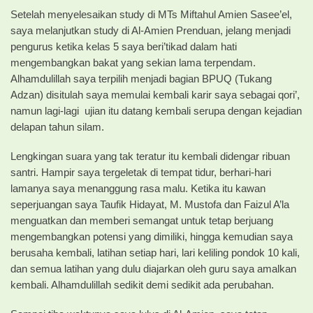
Setelah menyelesaikan study di MTs Miftahul Amien Sasee’el,
saya melanjutkan study di Al-Amien Prenduan, jelang menjadi
pengurus ketika kelas 5 saya beri’tikad dalam hati
mengembangkan bakat yang sekian lama terpendam.
Alhamdulillah saya terpilih menjadi bagian BPUQ (Tukang
Adzan) disitulah saya memulai kembali karir saya sebagai qori’,
namun lagi-lagi ujian itu datang kembali serupa dengan kejadian
delapan tahun silam.
Lengkingan suara yang tak teratur itu kembali didengar ribuan
santri. Hampir saya tergeletak di tempat tidur, berhari-hari
lamanya saya menanggung rasa malu. Ketika itu kawan
seperjuangan saya Taufik Hidayat, M. Mustofa dan Faizul A’la
menguatkan dan memberi semangat untuk tetap berjuang
mengembangkan potensi yang dimiliki, hingga kemudian saya
berusaha kembali, latihan setiap hari, lari keliling pondok 10 kali,
dan semua latihan yang dulu diajarkan oleh guru saya amalkan
kembali. Alhamdulillah sedikit demi sedikit ada perubahan.