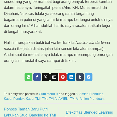
seseorang yang bermanfaat bagi orang banyak terbesit kembali
dalam hati saya. Teringatlah pesan Alm. KH. Muhammad Idri
Djauhari; “sukses tidaknya seorang santri tergantung
bagaimana potensi yang ia miliki mampu berfungsi untuk dirinya
dan orang lain.” Alhamdulillah hal itu saya rasakan tatkala terjun
di tengah masyarakat.
Hal ini merupakan bukti bahwa ketika kita
Nasiiru ‘ala darbinaa
nashila
(berjalan di atas jalan kita sendiri kita akan sampai).
Andai saat itu mental saya tidak mampu menampung omongan
orang lain, mustahil saya sampai di titik ini.
This entry was posted in
Guru Menulis
and tagged
Al-Amien Prenduan
,
Kabar Pondok
,
Kabar TMI
,
TMI
,
TMI Al-AMIEN
,
TMI Al-Amien Prenduan
.
Ponpes Taman Baru Putri
Efektifitas Blended Learning
Lakukan Studi Banding ke TMI