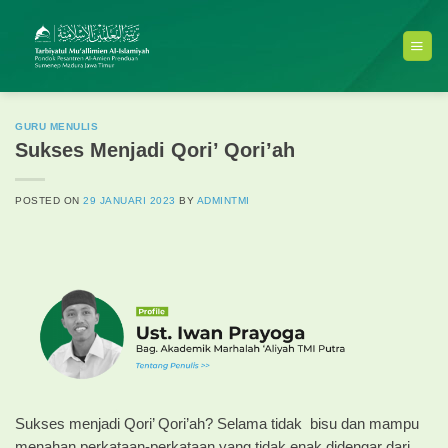
Skip
to
content
GURU MENULIS
Sukses Menjadi Qori’ Qori’ah
POSTED ON
29 JANUARI 2023
BY
ADMINTMI
Sukses menjadi Qori’ Qori’ah? Selama tidak bisu dan mampu
menahan perkataan-perkataan yang tidak enak didengar dari