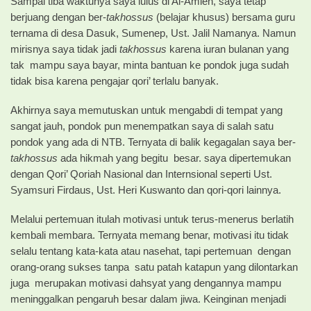
Sampai tiba waktunya saya lulus di Al-Amien, saya tetap
berjuang dengan ber-
takhossus
(belajar khusus) bersama guru
ternama di desa Dasuk, Sumenep, Ust. Jalil Namanya. Namun
mirisnya saya tidak jadi
takhossus
karena iuran bulanan yang
tak mampu saya bayar, minta bantuan ke pondok juga sudah
tidak bisa karena pengajar qori’ terlalu banyak.
Akhirnya saya memutuskan untuk mengabdi di tempat yang
sangat jauh, pondok pun menempatkan saya di salah satu
pondok yang ada di NTB. Ternyata di balik kegagalan saya ber-
takhossus
ada hikmah yang begitu besar. saya dipertemukan
dengan Qori’ Qoriah Nasional dan Internsional seperti Ust.
Syamsuri Firdaus, Ust. Heri Kuswanto dan qori-qori lainnya.
Melalui pertemuan itulah motivasi untuk terus-menerus berlatih
kembali membara. Ternyata memang benar, motivasi itu tidak
selalu tentang kata-kata atau nasehat, tapi pertemuan dengan
orang-orang sukses tanpa satu patah katapun yang dilontarkan
juga merupakan motivasi dahsyat yang dengannya mampu
meninggalkan pengaruh besar dalam jiwa. Keinginan menjadi