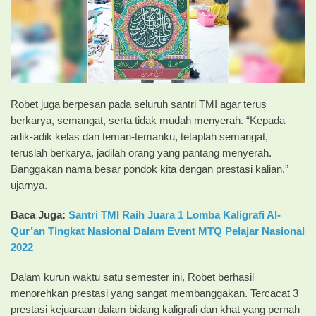
Robet juga berpesan pada seluruh santri TMI agar terus
berkarya, semangat, serta tidak mudah menyerah. “Kepada
adik-adik kelas dan teman-temanku, tetaplah semangat,
teruslah berkarya, jadilah orang yang pantang menyerah.
Banggakan nama besar pondok kita dengan prestasi kalian,”
ujarnya.
Baca Juga:
Santri TMI Raih Juara 1 Lomba Kaligrafi Al-
Qur’an Tingkat Nasional Dalam Event MTQ Pelajar Nasional
2022
Dalam kurun waktu satu semester ini, Robet berhasil
menorehkan prestasi yang sangat membanggakan. Tercacat 3
prestasi kejuaraan dalam bidang kaligrafi dan khat yang pernah