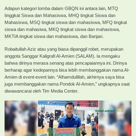
Adapun kategori lomba dalam GBQN ini antara lain, MTQ
tinggkat Siswa dan Mahasiswa, MHQ tingkat Siswa dan
Mahasiswa, MSQ tingkat siswa dan mahasiswa, MFQ tingkat
siswa dan mahasiwa, MKQ tingkat siswa dan mahasiswa,
MKTIA tingkat siswa dan mahasiswa, dan Banjari.
Robaitullah Aziz atau yang biasa dipanggil robet, merupakan
anggota Sanggar Kaligrafi Al-Amien (SALAM). Ia mengaku
bahwa dirinya merasa senang atas pencapaiannya ini. Dirinya
berharap agar kedepannya bisa lebih membanggakan nama Al-
Amien di event-event lain. “Alhamdulillah, akhirnya saya bisa
juga membanggakan nama Pondok Al-Amien,” ungkapnya saat
diwawancarai oleh Tim Media Center.