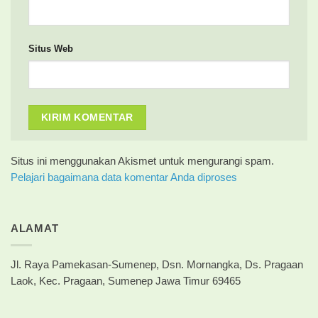
Situs Web
Situs ini menggunakan Akismet untuk mengurangi spam.
Pelajari bagaimana data komentar Anda diproses
ALAMAT
Jl. Raya Pamekasan-Sumenep, Dsn. Mornangka, Ds. Pragaan
Laok, Kec. Pragaan, Sumenep Jawa Timur 69465