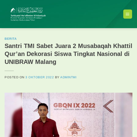
Skip
to
content
BERITA
Santri TMI Sabet Juara 2 Musabaqah Khattil
Qur’an Dekorasi Siswa Tingkat Nasional di
UNIBRAW Malang
POSTED ON
3 OKTOBER 2022
BY
ADMINTMI