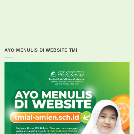
AYO MENULIS DI WEBSITE TMI