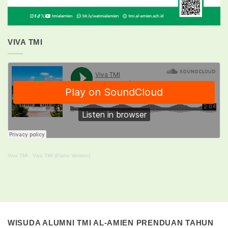
VIVA TMI
Viva TMI
·
Viva TMI (Piano Version)
WISUDA ALUMNI TMI AL-AMIEN PRENDUAN TAHUN