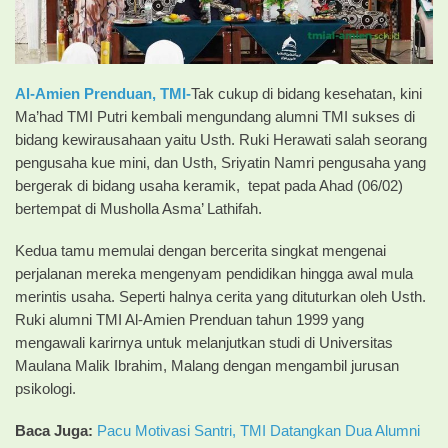
Al-Amien Prenduan,
TMI-
Tak cukup di bidang kesehatan, kini
Ma’had TMI Putri kembali mengundang alumni TMI sukses di
bidang kewirausahaan yaitu Usth. Ruki Herawati salah seorang
pengusaha kue mini, dan Usth, Sriyatin Namri pengusaha yang
bergerak di bidang usaha keramik, tepat pada Ahad (06/02)
bertempat di Musholla Asma’ Lathifah.
Kedua tamu memulai dengan bercerita singkat mengenai
perjalanan mereka mengenyam pendidikan hingga awal mula
merintis usaha. Seperti halnya cerita yang dituturkan oleh Usth.
Ruki alumni TMI Al-Amien Prenduan tahun 1999 yang
mengawali karirnya untuk melanjutkan studi di Universitas
Maulana Malik Ibrahim, Malang dengan mengambil jurusan
psikologi.
Baca Juga:
Pacu Motivasi Santri, TMI Datangkan Dua Alumni