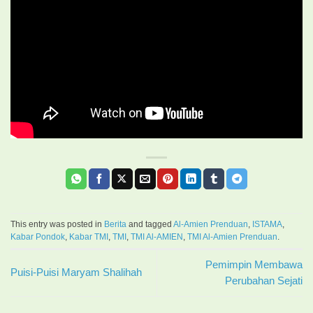
This entry was posted in
Berita
and tagged
Al-Amien Prenduan
,
ISTAMA
,
Kabar Pondok
,
Kabar TMI
,
TMI
,
TMI Al-AMIEN
,
TMI Al-Amien Prenduan
.
Pemimpin Membawa
Puisi-Puisi Maryam Shalihah
Perubahan Sejati