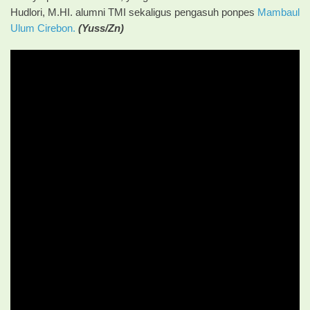
Hudlori, M.HI. alumni TMI sekaligus pengasuh ponpes
Mambaul
Ulum Cirebon.
(Yuss/Zn)