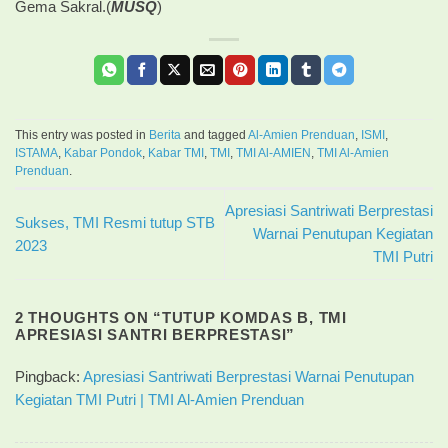
Gema Sakral.(
MUSQ
)
This entry was posted in
Berita
and tagged
Al-Amien Prenduan
,
ISMI
,
ISTAMA
,
Kabar Pondok
,
Kabar TMI
,
TMI
,
TMI Al-AMIEN
,
TMI Al-Amien
Prenduan
.
Apresiasi Santriwati Berprestasi
Sukses, TMI Resmi tutup STB
Warnai Penutupan Kegiatan
2023
TMI Putri
2 THOUGHTS ON “
TUTUP KOMDAS B, TMI
APRESIASI SANTRI BERPRESTASI
”
Pingback:
Apresiasi Santriwati Berprestasi Warnai Penutupan
Kegiatan TMI Putri | TMI Al-Amien Prenduan