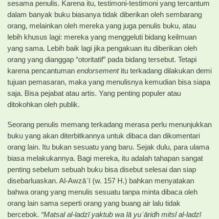
sesama penulis. Karena itu, testimoni-testimoni yang tercantum
dalam banyak buku biasanya tidak diberikan oleh sembarang
orang, melainkan oleh mereka yang juga penulis buku, atau
lebih khusus lagi: mereka yang menggeluti bidang keilmuan
yang sama. Lebih baik lagi jika pengakuan itu diberikan oleh
orang yang dianggap “otoritatif” pada bidang tersebut. Tetapi
karena pencantuman
endorsement
itu terkadang dilakukan demi
tujuan pemasaran, maka yang menulisnya kemudian bisa siapa
saja. Bisa pejabat atau artis. Yang penting populer atau
ditokohkan oleh publik.
Seorang penulis memang terkadang merasa perlu menunjukkan
buku yang akan diterbitkannya untuk dibaca dan dikomentari
orang lain. Itu bukan sesuatu yang baru. Sejak dulu, para ulama
biasa melakukannya. Bagi mereka, itu adalah tahapan sangat
penting sebelum sebuah buku bisa disebut selesai dan siap
disebarluaskan. Al-Awzāʿī (w. 157 H.) bahkan menyatakan
bahwa orang yang menulis sesuatu tanpa minta dibaca oleh
orang lain sama seperti orang yang buang air lalu tidak
bercebok.
“Matsal al-ladzī yaktub wa lā yuʿāridh mitsl al-ladzī