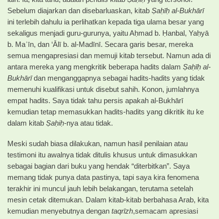
Sebelum diajarkan dan disebarluaskan, kitab
Ṣaḥīḥ al-Bukhārī
ini terlebih dahulu ia perlihatkan kepada tiga ulama besar yang
sekaligus menjadi guru-gurunya, yaitu Aḥmad b. Ḥanbal, Yaḥyā
b. Maʿīn, dan ‘Ālī b. al-Madīnī. Secara garis besar, mereka
semua mengapresiasi dan memuji kitab tersebut. Namun ada di
antara mereka yang mengkritik beberapa hadits dalam
Ṣaḥīḥ al-
Bukhārī
dan menganggapnya sebagai hadits-hadits yang tidak
memenuhi kualifikasi untuk disebut sahih. Konon, jumlahnya
empat hadits. Saya tidak tahu persis apakah al-Bukhārī
kemudian tetap memasukkan hadits-hadits yang dikritik itu ke
dalam kitab
Ṣaḥiḥ-
nya atau tidak.
Meski sudah biasa dilakukan, namun hasil penilaian atau
testimoni itu awalnya tidak ditulis khusus untuk dimasukkan
sebagai bagian dari buku yang hendak “diterbitkan”. Saya
memang tidak punya data pastinya, tapi saya kira fenomena
terakhir ini muncul jauh lebih belakangan, terutama setelah
mesin cetak ditemukan. Dalam kitab-kitab berbahasa Arab, kita
kemudian menyebutnya dengan
taqrīzh
,semacam apresiasi