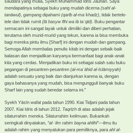
saudara yang mulia, Syekh Muhammad Idris Jauhari. Saya
mendapatinya sebagai buku yang mudah dicerna
(sahl al-
tanāwul)
, gampang dipahami
(qarīb al-maʾkhadz)
, tidak bertele-
tele dan tidak rumit
(lā ḥasyw fīhi wa lā taʿqīd)
. Buku pengantar
semacam ini sangat layak untuk dimiliki dan diberi perhatian,
terutama oleh murid-murid yang tekun, karena ia bisa membuka
bagi mereka pintu ilmu [Sharf] ini dengan mudah dan gampang.
Semoga Allah membalas penulis kitab ini dengan sebaik-baik
balasan dan menjadikan karyanya bermanfaat bagi anak-anak
kita yang cerdas. Menjadikan buku ini sebagai salah satu buku
pegangan di pesantren-pesantren
(al-maʿāhid al-Islāmiyyah)
adalah sesuatu yang baik dan dianjurkan karena ia, dengan
gaya bahasanya yang mudah, bisa mengungguli banyak buku
Sharf lain yang sudah beredar selama ini.”
Syekh Yāsīn wafat pada tahun 1990. Kiai Tidjani pada tahun
2007. Kiai Idris di tahun 2012.
Taqrīzh
di atas adalah jejak
silaturrahim mereka. Silaturrahim keilmuan. Bukankah
seringkali dinyatakan,
“al-ʿilm raḥim bayna ahlihī”
—ilmu itu
adalah rahim yang menyatukan para pemiliknya, para
ahl al-