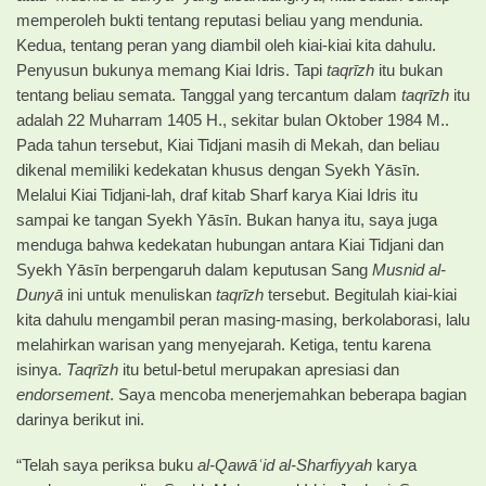
memperoleh bukti tentang reputasi beliau yang mendunia.
Kedua, tentang peran yang diambil oleh kiai-kiai kita dahulu.
Penyusun bukunya memang Kiai Idris. Tapi
taqrīzh
itu bukan
tentang beliau semata. Tanggal yang tercantum dalam
t
aqrīzh
itu
adalah 22 Muharram 1405 H., sekitar bulan Oktober 1984 M..
Pada tahun tersebut, Kiai Tidjani masih di Mekah, dan beliau
dikenal memiliki kedekatan khusus dengan Syekh Yāsīn.
Melalui Kiai Tidjani-lah, draf kitab Sharf karya Kiai Idris itu
sampai ke tangan Syekh Yāsīn. Bukan hanya itu, saya juga
menduga bahwa kedekatan hubungan antara Kiai Tidjani dan
Syekh Yāsīn berpengaruh dalam keputusan Sang
Musnid al-
Dunyā
ini untuk menuliskan
taqrīzh
tersebut. Begitulah kiai-kiai
kita dahulu mengambil peran masing-masing, berkolaborasi, lalu
melahirkan warisan yang menyejarah. Ketiga, tentu karena
isinya.
Taqrīzh
itu betul-betul merupakan apresiasi dan
endorsement
. Saya mencoba menerjemahkan beberapa bagian
darinya berikut ini.
“Telah saya periksa buku
al-Qawāʿid al-Sharfiyyah
karya