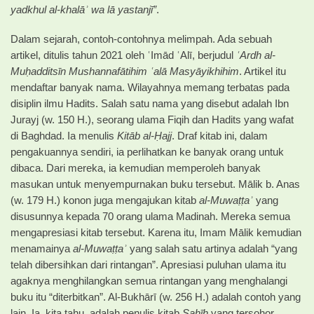
yadkhul al-khalāʾ wa lā yastanjī”
.
Dalam sejarah, contoh-contohnya melimpah. Ada sebuah
artikel, ditulis tahun 2021 oleh ʿImād ʿAlī, berjudul
ʿArdh al-
Muḥadditsīn Mushannafātihim ʿalā Masyāyikhihim
. Artikel itu
mendaftar banyak nama. Wilayahnya memang terbatas pada
disiplin ilmu Hadits. Salah satu nama yang disebut adalah Ibn
Jurayj (w. 150 H.), seorang ulama Fiqih dan Hadits yang wafat
di Baghdad. Ia menulis
Kitāb al-Ḥajj
. Draf kitab ini, dalam
pengakuannya sendiri, ia perlihatkan ke banyak orang untuk
dibaca. Dari mereka, ia kemudian memperoleh banyak
masukan untuk menyempurnakan buku tersebut. Mālik b. Anas
(w. 179 H.) konon juga mengajukan kitab
al-Muwaṭṭaʾ
yang
disusunnya kepada 70 orang ulama Madinah. Mereka semua
mengapresiasi kitab tersebut. Karena itu, Imam Mālik kemudian
menamainya
al-Muwaṭṭaʾ
yang salah satu artinya adalah “yang
telah dibersihkan dari rintangan”. Apresiasi puluhan ulama itu
agaknya menghilangkan semua rintangan yang menghalangi
buku itu “diterbitkan”. Al-Bukhārī (w. 256 H.) adalah contoh yang
lain. Ia, kita tahu, adalah penulis kitab
Ṣaḥīḥ
yang tersohor.