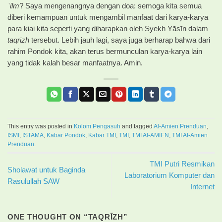
ʿilm
? Saya mengenangnya dengan doa: semoga kita semua
diberi kemampuan untuk mengambil manfaat dari karya-karya
para kiai kita seperti yang diharapkan oleh Syekh Yāsīn dalam
taqrīzh
tersebut. Lebih jauh lagi, saya juga berharap bahwa dari
rahim Pondok kita, akan terus bermunculan karya-karya lain
yang tidak kalah besar manfaatnya. Amin.
This entry was posted in
Kolom Pengasuh
and tagged
Al-Amien Prenduan
,
ISMI
,
ISTAMA
,
Kabar Pondok
,
Kabar TMI
,
TMI
,
TMI Al-AMIEN
,
TMI Al-Amien
Prenduan
.
TMI Putri Resmikan
Sholawat untuk Baginda
Laboratorium Komputer dan
Rasulullah SAW
Internet
ONE THOUGHT ON “
TAQRĪZH
”