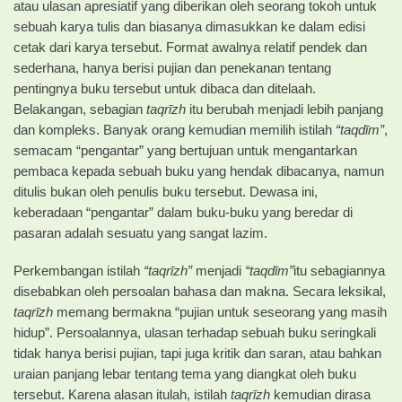
atau ulasan apresiatif yang diberikan oleh seorang tokoh untuk
sebuah karya tulis dan biasanya dimasukkan ke dalam edisi
cetak dari karya tersebut. Format awalnya relatif pendek dan
sederhana, hanya berisi pujian dan penekanan tentang
pentingnya buku tersebut untuk dibaca dan ditelaah.
Belakangan, sebagian
taqrīzh
itu berubah menjadi lebih panjang
dan kompleks. Banyak orang kemudian memilih istilah
“taqdīm”
,
semacam “pengantar” yang bertujuan untuk mengantarkan
pembaca kepada sebuah buku yang hendak dibacanya, namun
ditulis bukan oleh penulis buku tersebut. Dewasa ini,
keberadaan “pengantar” dalam buku-buku yang beredar di
pasaran adalah sesuatu yang sangat lazim.
Perkembangan istilah
“taqrīzh”
menjadi
“taqdīm”
itu sebagiannya
disebabkan oleh persoalan bahasa dan makna. Secara leksikal,
taqrīzh
memang bermakna “pujian untuk seseorang yang masih
hidup”. Persoalannya, ulasan terhadap sebuah buku seringkali
tidak hanya berisi pujian, tapi juga kritik dan saran, atau bahkan
uraian panjang lebar tentang tema yang diangkat oleh buku
tersebut. Karena alasan itulah, istilah
taqrīzh
kemudian dirasa