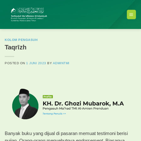
Skip
to
content
KOLOM PENGASUH
Taqrīzh
POSTED ON
1 JUNI 2023
BY
ADMINTMI
Banyak buku yang dijual di pasaran memuat testimoni berisi
pujian. Orang-orang menyebutnya
endorsement.
Biasanya,