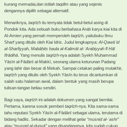
kurang memadai,dan istilah
taqdīm
atau yang sejenis
dengannya dipilih sebagai alternatif.
Menariknya,
taqrīzh
itu ternyata tidak betul-betul asing di
Pondok kita. Ada sebuah buku berbahasa Arab karya kiai kita di
Al-Amien yang pernah memperoleh
taqrīzh
, yaitubuku Ilmu
Sharf yang ditulis oleh Kiai Idris. Judul lengkapnya:
Al-Qawāʿid
al-Sharfiyyah, Mabāḥits ḥaula al-Kalimāt al-ʿArabiyyah fī Ḥāl
Ifrādihā
. Yang menulis
taqrīzh-
nya adalah Syekh Muḥammad
Yāsīn al-Fādānī al-Makkī, seorang ulama keturunan Padang
yang lahir dan besar di Mekah. Sampai cetakan paling mutakhir,
taqrīzh
yang ditulis oleh Syekh Yāsīn itu terus dicantumkan di
salah satu halaman awal, dalam bentuk yang masih berupa
tulisan-tangan beliau sendiri.
Bagi saya,
taqrīzh
ini adalah dokumen yang sangat bernilai.
Pertama, karena sosok pemberi
taqrīzh-
nya. Kita sama-sama
tahu reputasi Syekh Yāsīn al-Fādānī sebagai ulama, terutama di
bidang hadits. Sekadar dengan melihat gelar
“musnid al-ʿashr”
atau
“musnid al-dunyā”
yang disandangnya, kita sudah cukup