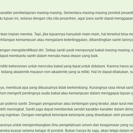
karakter pembelajaran masing-masing. Sementara masing-masing pondok pesantre
u tujuan ini, selaras dengan cita-cita pesantren, agar para santri dapat menggapa
kan impian mereka. Tapi, jika tujuannya hanyalah main-main, hal tersebut bisa
 kehilangan kemampuan atau mengalami ketertinggalan, dibandingkan santri lainny
 dengan mengidentifikasi diri. Setiap santri pasti mempunyai bakat masing-masing, e
dapat membantu santri dalam menata masa depan yang baik.
emiliki keberanian untuk mencoba bakat yang tepat untuk didalami. Karena harus 
i bidang akademik maupun non-akademik yang ia miliki. Hal ini dapat dilakukan, 
, membuat apa yang dikuasainya tidak berkembang. Kurangnya rasa minat sant
lum mengerti pentingnya suatu bakat atau kemampuan dalam menggapai tujuan y
an potensi santri. Dengan pengarahan atau bimbingan yang teratur, akan turut 
h meningkat. Santri juga dapat membentuk sendiri karakter-karakter dalam diri
ang inginkan. Dengan mengikuti kelompok-kelompok yang disediakan oleh pesantr
 antaranya untuk mengembangkan ilmu pengetahuan umum dan keagamaan yang c
mereka kuasai selama belajar di pondok. Bukan hanya itu saja, akan tetapi dalam 