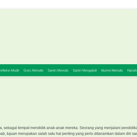
efleksi Mudir
Guru Menulis
Santri Menulis
Santri Mengabdi
Alumni Menulis
Kiprah
 tua, sebagai tempat mendidik anak-anak mereka. Seorang yang menjalani pendidik
bab, tujuan merupakan salah satu hal penting yang perlu ditanamkan dalam diri san