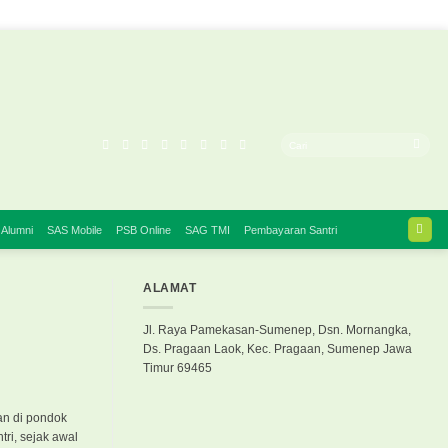
 Alumni
SAS Mobile
PSB Online
SAG TMI
Pembayaran Santri
ALAMAT
Jl. Raya Pamekasan-Sumenep, Dsn. Mornangka,
Ds. Pragaan Laok, Kec. Pragaan, Sumenep Jawa
Timur 69465
an di pondok
tri, sejak awal