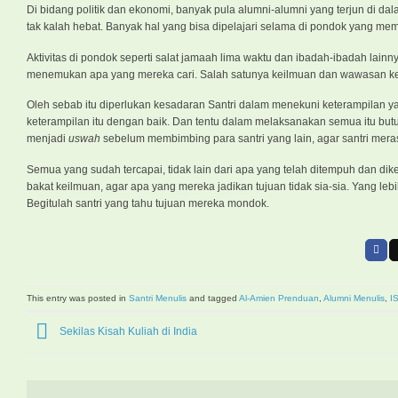
Di bidang politik dan ekonomi, banyak pula alumni-alumni yang terjun di 
tak kalah hebat. Banyak hal yang bisa dipelajari selama di pondok yang 
Aktivitas di pondok seperti salat jamaah lima waktu dan ibadah-ibadah lainn
menemukan apa yang mereka cari. Salah satunya keilmuan dan wawasan 
Oleh sebab itu diperlukan kesadaran Santri dalam menekuni keterampilan y
keterampilan itu dengan baik. Dan tentu dalam melaksanakan semua itu butu
menjadi
uswah
sebelum membimbing para santri yang lain, agar santri me
Semua yang sudah tercapai, tidak lain dari apa yang telah ditempuh dan dike
bakat keilmuan, agar apa yang mereka jadikan tujuan tidak sia-sia. Yang lebi
Begitulah santri yang tahu tujuan mereka mondok.
This entry was posted in
Santri Menulis
and tagged
Al-Amien Prenduan
,
Alumni Menulis
,
I
Sekilas Kisah Kuliah di India