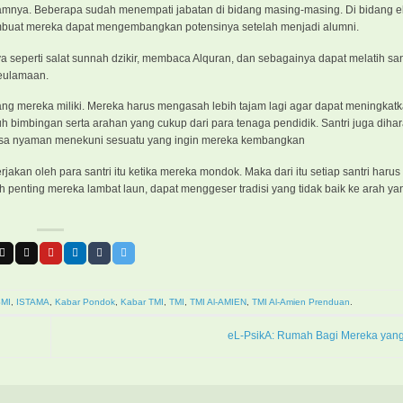
dalamnya. Beberapa sudah menempati jabatan di bidang masing-masing. Di bidang 
membuat mereka dapat mengembangkan potensinya setelah menjadi alumni.
ya seperti salat sunnah dzikir, membaca Alquran, dan sebagainya dapat melatih san
keulamaan.
ang mereka miliki. Mereka harus mengasah lebih tajam lagi agar dapat meningkat
h bimbingan serta arahan yang cukup dari para tenaga pendidik. Santri juga diha
rasa nyaman menekuni sesuatu yang ingin mereka kembangkan
rjakan oleh para santri itu ketika mereka mondok. Maka dari itu setiap santri har
h penting mereka lambat laun, dapat menggeser tradisi yang tidak baik ke arah yang
SMI
,
ISTAMA
,
Kabar Pondok
,
Kabar TMI
,
TMI
,
TMI Al-AMIEN
,
TMI Al-Amien Prenduan
.
eL-PsikA: Rumah Bagi Mereka yang