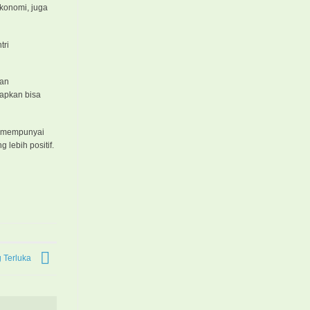
ekonomi, juga
tri
kan
rapkan bisa
us mempunyai
 lebih positif.
 Terluka