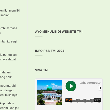
n itu, memiliki
i impian
 membuat masa
AYO MENULIS DI WEBSITE TMI
a.
ntah itu segi
INFO PSB TMI 2026
ada pengujian
supaya dapat
VIVA TMI
ri dalam
ang baik.
mempengaruhi
nya, dengan
en, misalnya.
ukup dalam
menemukan jati