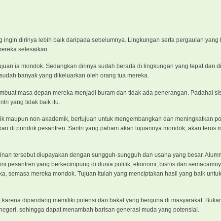
 ingin dirinya lebih baik daripada sebelumnya. Lingkungan serta pergaulan yang 
ereka selesaikan.
tujuan ia mondok. Sedangkan dirinya sudah berada di lingkungan yang tepat dan d
, sudah banyak yang dikeluarkan oleh orang tua mereka.
membuat masa depan mereka menjadi buram dan tidak ada penerangan. Padahal si
i yang tidak baik itu.
demik maupun non-akademik, bertujuan untuk mengembangkan dan meningkatkan po
diakan di pondok pesantren. Santri yang paham akan tujuannya mondok, akan terus m
inginan tersebut diupayakan dengan sungguh-sungguh dan usaha yang besar. Alumn
i pesantren yang berkecimpung di dunia politik, ekonomi, bisnis dan semacamn
a, semasa mereka mondok. Tujuan itulah yang menciptakan hasil yang baik untu
, karena dipandang memiliki potensi dan bakat yang berguna di masyarakat. Bukan
luar negeri, sehingga dapat menambah barisan generasi muda yang potensial.