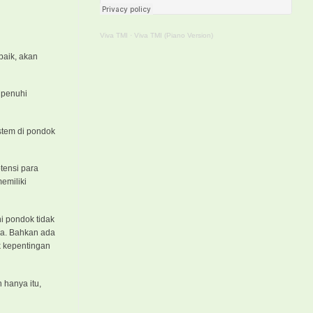
Viva TMI
·
Viva TMI (Piano Version)
baik, akan
ipenuhi
stem di pondok
tensi para
emiliki
i pondok tidak
ya. Bahkan ada
k kepentingan
 hanya itu,