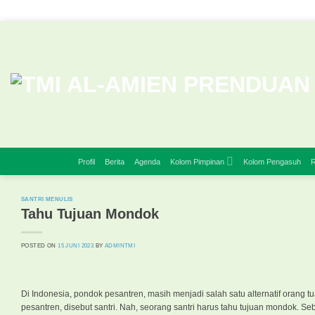
Skip
to
content
Profil
Berita
Agenda
Kolom Pimpinan
Kolom Pengasuh
R
SANTRI MENULIS
Tahu Tujuan Mondok
POSTED ON
15 JUNI 2023
BY
ADMINTMI
Di Indonesia, pondok pesantren, masih menjadi salah satu alternatif orang
pesantren, disebut santri. Nah, seorang santri harus tahu tujuan mondok. Se