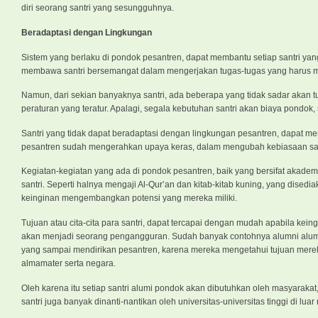
diri seorang santri yang sesungguhnya.
Beradaptasi dengan Lingkungan
Sistem yang berlaku di pondok pesantren, dapat membantu setiap santri yang
membawa santri bersemangat dalam mengerjakan tugas-tugas yang harus m
Namun, dari sekian banyaknya santri, ada beberapa yang tidak sadar akan 
peraturan yang teratur. Apalagi, segala kebutuhan santri akan biaya pondok
Santri yang tidak dapat beradaptasi dengan lingkungan pesantren, dapat 
pesantren sudah mengerahkan upaya keras, dalam mengubah kebiasaan santr
Kegiatan-kegiatan yang ada di pondok pesantren, baik yang bersifat aka
santri. Seperti halnya mengaji Al-Qur’an dan kitab-kitab kuning, yang dise
keinginan mengembangkan potensi yang mereka miliki.
Tujuan atau cita-cita para santri, dapat tercapai dengan mudah apabila ke
akan menjadi seorang pengangguran. Sudah banyak contohnya alumni alumn
yang sampai mendirikan pesantren, karena mereka mengetahui tujuan merek
almamater serta negara.
Oleh karena itu setiap santri alumi pondok akan dibutuhkan oleh masyarakat
santri juga banyak dinanti-nantikan oleh universitas-universitas tinggi di 