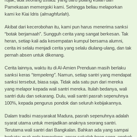
Pamekasan memergoki kami. Sehingga beliau melaporkan
kami ke Kiai Idris (
almaghfurlah
).
Akibat dari kecerobohan itu, kami pun harus menerima sanksi
“botak berjamaah”. Sungguh cerita yang sangat berkesan. Tak
heran, setiap kali ada kesempatan kumpul bersama alumni,
cerita ini selalu menjadi cerita yang selalu diulang-ulang, dan tak
pernah absen untuk dikenang.
Cerita lainnya, waktu itu di Al-Amien Prenduan masih berlaku
sanksi keras “
tempeleng”
. Namun, setiap santri yang mendapat
sanksi tersebut, biasa saja. Tidak ada satu pun dari mereka
yang melapor kepada wali santri mereka. Itulah bedanya, wali
santri dulu dan sekarang. Dulu, wali santri pasrah sepenuhnya
100%, kepada pengurus pondok dan seluruh kebijakannya.
Dalam tradisi masyarakat Madura, pasrah sepenuhnya adalah
syarat utama untuk menjadikan anaknya seorang santri.
Terutama wali santri dari Bangkalan. Bahkan ada yang sampai
berkata:
mak pole tempeleng, ancor sekaleh been cong, engkok