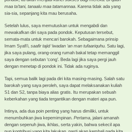
maa ta’tani, tanaalu maa tatamannaa
. Karena tidak ada yang
sia-sia, sepanjang kita mau berusaha.
Setelah lulus, saya memutuskan untuk mengabdi dan
mewakafkan diri saya pada pondok. Keputusan tersebut,
semata-mata untuk mencari barokah. Sebagaimana prinsip
Imam Syafi’i,
saafir tajid ‘iwadan ‘an man tufaariquhu.
Satu lagi,
jika saya pulang, orang-orang rumah bakal tetap memanggil
saya dengan sebutan ‘cong’. Beda lagi jika saya pergi jauh
dengan menetap di pondok ini. Tidak ada ruginya.
Tapi, semua balik lagi pada diri kita masing-masing. Salah satu
barokah yang saya peroleh, saya dapat melaksanakan kuliah
S1 dan S2, tanpa biaya alias gratis. Itu merupakan sebuah
keberkahan yang tiada tergantikan dengan materi apa pun.
Intinya, ada dua poin penting yang harus dimiliki, untuk
menumbuhkan jiwa kepemimpinan.
Pertama
, jalani amanah
dengan sepenuh jiwa, ikhlas, serta yakin, bahwa sekecil apa
pun kontribusi yang kita lakukan, pasti akan kembali pada kita.