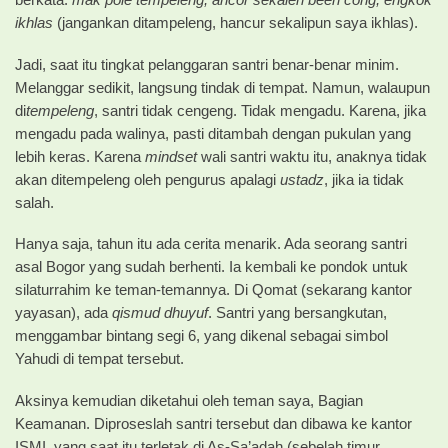
ikhlas
(jangankan ditampeleng, hancur sekalipun saya ikhlas).
Jadi, saat itu tingkat pelanggaran santri benar-benar minim.
Melanggar sedikit, langsung tindak di tempat. Namun, walaupun
di
tempeleng
, santri tidak cengeng. Tidak mengadu. Karena, jika
mengadu pada walinya, pasti ditambah dengan pukulan yang
lebih keras. Karena
mindset
wali santri waktu itu, anaknya tidak
akan ditempeleng oleh pengurus apalagi
ustadz
, jika ia tidak
salah.
Hanya saja, tahun itu ada cerita menarik. Ada seorang santri
asal Bogor yang sudah berhenti. Ia kembali ke pondok untuk
silaturrahim ke teman-temannya. Di Qomat (sekarang kantor
yayasan), ada
qismud dhuyuf
. Santri yang bersangkutan,
menggambar bintang segi 6, yang dikenal sebagai simbol
Yahudi di tempat tersebut.
Aksinya kemudian diketahui oleh teman saya, Bagian
Keamanan. Diproseslah santri tersebut dan dibawa ke kantor
ISMI, yang saat itu terletak di As-Sa’adah (sebelah timur