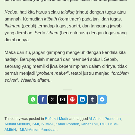
Kedua
, hati kita harus selalu
ta’alluq
(rindu) dengan tugas atau
amanah. Kemudian
irtibath
(komitmen) pada janji dan tugas.
Ihtimam
(peduli) terhadap tugas, santri, dan tanggung jawab
yang diemban. Serta
isham
(berkontribusi) dengan tugas yang
diembannya.
Maka dari itu, jangan gampang mengeluh dengan kendala kita
hadapi. Berupayalah mencari dan memberi solusi. Sebab,
seorang yang memiliki jiwa kepemimpinan dalam dirinya, tidak
pernah menjadi “
problem maker
”, tetapi justru menjadi “
problem
solver
”.
Wallahu a’lamu
.
This entry was posted in
Refleksi Mudir
and tagged
Al-Amien Prenduan
,
Alumni Menulis
,
ISMI
,
ISTAMA
,
Kabar Pondok
,
Kabar TMI
,
TMI
,
TMI Al-
AMIEN
,
TMI Al-Amien Prenduan
.