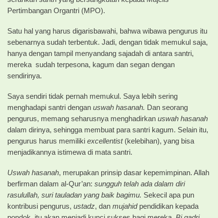
Pertimbangan Organtri (MPO).
Satu hal yang harus digarisbawahi, bahwa wibawa pengurus itu
sebenarnya sudah terbentuk. Jadi, dengan tidak memukul saja,
hanya dengan tampil menyandang sajadah di antara santri,
mereka sudah terpesona, kagum dan segan dengan
sendirinya.
Saya sendiri tidak pernah memukul. Saya lebih sering
menghadapi santri dengan
uswah hasanah.
Dan seorang
pengurus, memang seharusnya menghadirkan
uswah hasanah
dalam dirinya, sehingga membuat para santri kagum. Selain itu,
pengurus harus memiliki
excellentist
(kelebihan), yang bisa
menjadikannya istimewa di mata santri.
Uswah hasanah
, merupakan prinsip dasar kepemimpinan. Allah
berfirman dalam al-Qur’an:
sungguh telah ada dalam diri
rasulullah, suri tauladan yang baik bagimu.
Sekecil apa pun
kontribusi pengurus,
ustadz
, dan
mujahid
pendidikan kepada
pondok, itu akan menjadi kunci sukses bagi mereka.
Bi qadri