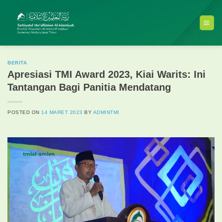
Skip
to
content
BERITA
Apresiasi TMI Award 2023, Kiai Warits: Ini
Tantangan Bagi Panitia Mendatang
POSTED ON
14 MARET 2023
BY
ADMINTMI