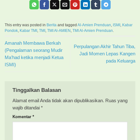
This entry was posted in
Berita
and tagged
Al-Amien Prenduan
,
ISMI
,
Kabar
Pondok
,
Kabar TMI
,
TMI
,
TMI Al-AMIEN
,
TMI Al-Amien Prenduan
.
Amanah Membawa Berkah
Perpulangan Akhir Tahun Tiba,
(Pengalaman seorang Mudir
Jadi Momen Lepas Kangen
Ma’had ketika menjadi Ketua
pada Keluarga
ISMI)
Tinggalkan Balasan
Alamat email Anda tidak akan dipublikasikan.
Ruas yang
wajib ditandai
*
Komentar
*