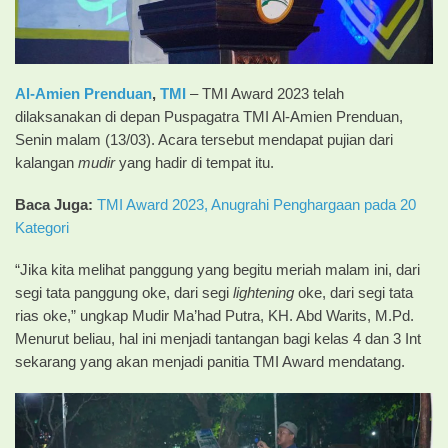
Al-Amien Prenduan
,
TMI
– TMI Award 2023 telah
dilaksanakan di depan Puspagatra TMI Al-Amien Prenduan,
Senin malam (13/03). Acara tersebut mendapat pujian dari
kalangan
mudir
yang hadir di tempat itu.
Baca Juga:
TMI Award 2023, Anugrahi Penghargaan pada 20
Kategori
“Jika kita melihat panggung yang begitu meriah malam ini, dari
segi tata panggung oke, dari segi
lightening
oke, dari segi tata
rias oke,” ungkap Mudir Ma’had Putra, KH. Abd Warits, M.Pd.
Menurut beliau, hal ini menjadi tantangan bagi kelas 4 dan 3 Int
sekarang yang akan menjadi panitia TMI Award mendatang.