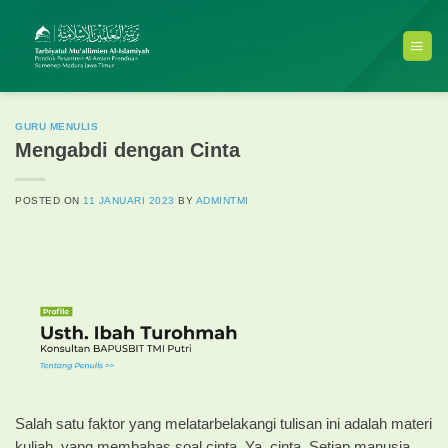
Skip
to
content
GURU MENULIS
Mengabdi dengan Cinta
POSTED ON
11 JANUARI 2023
BY
ADMINTMI
Salah satu faktor yang melatarbelakangi tulisan ini adalah materi
kuliah, yang membahas soal cinta. Ya, cinta. Setiap manusia