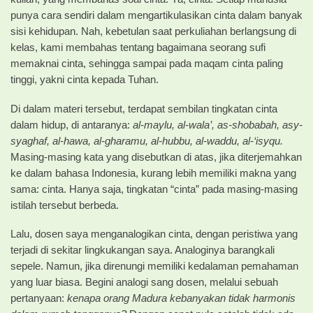
punya cara sendiri dalam mengartikulasikan cinta dalam banyak
sisi kehidupan. Nah, kebetulan saat perkuliahan berlangsung di
kelas, kami membahas tentang bagaimana seorang sufi
memaknai cinta, sehingga sampai pada maqam cinta paling
tinggi, yakni cinta kepada Tuhan.
Di dalam materi tersebut, terdapat sembilan tingkatan cinta
dalam hidup, di antaranya:
al-maylu, al-wala’, as-shobabah, asy-
syaghaf, al-hawa, al-gharamu, al-hubbu, al-waddu, al-‘isyqu.
Masing-masing kata yang disebutkan di atas, jika diterjemahkan
ke dalam bahasa Indonesia, kurang lebih memiliki makna yang
sama: cinta. Hanya saja, tingkatan “cinta” pada masing-masing
istilah tersebut berbeda.
Lalu, dosen saya menganalogikan cinta, dengan peristiwa yang
terjadi di sekitar lingkukangan saya. Analoginya barangkali
sepele. Namun, jika direnungi memiliki kedalaman pemahaman
yang luar biasa. Begini analogi sang dosen, melalui sebuah
pertanyaan:
kenapa orang Madura kebanyakan tidak harmonis