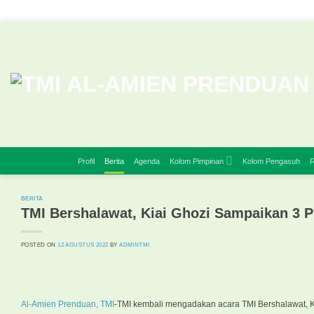
Skip
to
content
Profil
Berita
Agenda
Kolom Pimpinan
Kolom Pengasuh
R
BERITA
TMI Bershalawat, Kiai Ghozi Sampaikan 3 
POSTED ON
12 AGUSTUS 2022
BY
ADMINTMI
Al-Amien Prenduan, TMI
-TMI kembali mengadakan acara TMI Bershalawat, Ka