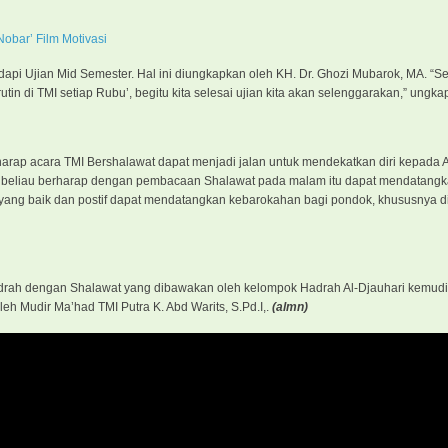
obar’ Film Motivasi
dapi Ujian Mid Semester. Hal ini diungkapkan oleh KH. Dr. Ghozi Mubarok, MA. “
in di TMI setiap Rubu’, begitu kita selesai ujian kita akan selenggarakan,” ungka
arap acara TMI Bershalawat dapat menjadi jalan untuk mendekatkan diri kepada 
, beliau berharap dengan pembacaan Shalawat pada malam itu dapat mendatangk
n yang baik dan postif dapat mendatangkan kebarokahan bagi pondok, khususnya 
rah dengan Shalawat yang dibawakan oleh kelompok Hadrah Al-Djauhari kemud
 Mudir Ma’had TMI Putra K. Abd Warits, S.Pd.I,.
(almn)