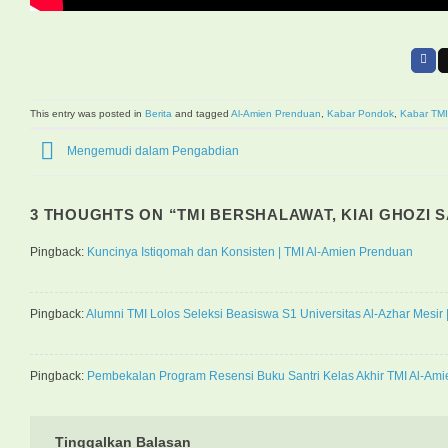
This entry was posted in
Berita
and tagged
Al-Amien Prenduan
,
Kabar Pondok
,
Kabar TMI
Mengemudi dalam Pengabdian
3 THOUGHTS ON “
TMI BERSHALAWAT, KIAI GHOZI 
Pingback:
Kuncinya Istiqomah dan Konsisten | TMI Al-Amien Prenduan
Pingback:
Alumni TMI Lolos Seleksi Beasiswa S1 Universitas Al-Azhar Mesir
Pingback:
Pembekalan Program Resensi Buku Santri Kelas Akhir TMI Al-Ami
Tinggalkan Balasan