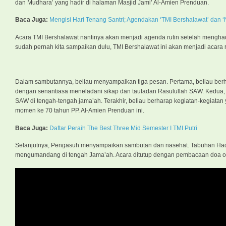
dan Mudhara’ yang hadir di halaman Masjid Jami’ Al-Amien Prenduan.
Baca Juga:
Mengisi Hari Tenang Santri; Agendakan ‘TMI Bershalawat’ dan ‘N
Acara TMI Bershalawat nantinya akan menjadi agenda rutin setelah mengha
sudah pernah kita sampaikan dulu, TMI Bershalawat ini akan menjadi acara rut
Dalam sambutannya, beliau menyampaikan tiga pesan. Pertama, beliau berh
dengan senantiasa meneladani sikap dan tauladan Rasulullah SAW. Kedua
SAW di tengah-tengah jama’ah. Terakhir, beliau berharap kegiatan-kegiata
momen ke 70 tahun PP. Al-Amien Prenduan ini.
Baca Juga:
Daftar Peraih The Best Three Mid Semester I TMI Putri
Selanjutnya, Pengasuh menyampaikan sambutan dan nasehat. Tabuhan Had
mengumandang di tengah Jama’ah. Acara ditutup dengan pembacaan doa oleh