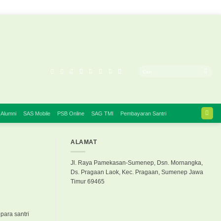
 Alumni
SAS Mobile
PSB Online
SAG TMI
Pembayaran Santri
ALAMAT
Jl. Raya Pamekasan-Sumenep, Dsn. Mornangka,
Ds. Pragaan Laok, Kec. Pragaan, Sumenep Jawa
Timur 69465
para santri