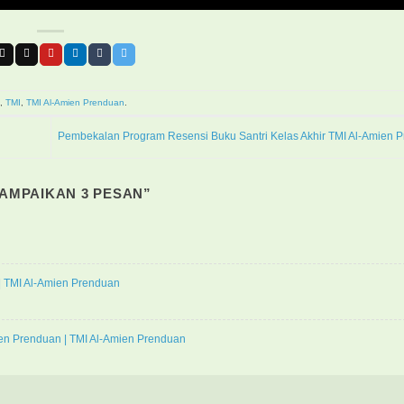
,
TMI
,
TMI Al-Amien Prenduan
.
Pembekalan Program Resensi Buku Santri Kelas Akhir TMI Al-Amien 
SAMPAIKAN 3 PESAN
”
 | TMI Al-Amien Prenduan
en Prenduan | TMI Al-Amien Prenduan