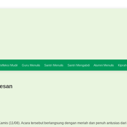
efleksi Mudir
Guru Menulis
Santri Menulis
Santri Mengabdi
Alumni Menulis
Kiprah
Pesan
mis (11/08). Acara tersebut berlangsung dengan meriah dan penuh antusias dari 