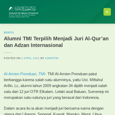
Skip
to
content
BERITA
Alumni TMI Terpilih Menjadi Juri Al-Qur’an
dan Adzan Internasional
POSTED ON
2 APRIL 2022
BY
ADMINTMI
Al-Amien Prenduan,
TMI-
TMI Al-Amien Prenduan patut
berbangga karena salah satu alumninya, yaitu Ust. Miftahul
Arifin, Lc, alumni tahun 2009 angkatan 34 dipilih menjadi salah
satu dari 12 juri OTR Elkalam. Lelaki asal Batuan, Sumenep ini
merupakan satu-satunya juri yang berasal dari Indonesia.
Dalam acara itu ia akan menjadi juri bersama-sama dengan
ulama dari Libanon, Senegal, Kuwait, Maroko, Mesir, Libya,