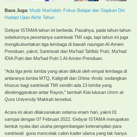
Baca Juga:
Mudir Marhalah: Fokus Belajar dan Siapkan Diri
Hadapi Ujian Akhir Tahun
Gebyar ISTAMA tahun ini berbeda. Pasalnya, pada tahun-tahun
sebelumnya pesertanya santriwati TMI saja, tapi tahun ini juga
mengikutsertakan tiga lembaga di bawah naungan Al-Amien
Prenduan. yakni; Santriwati dari Ma’had Tahfidz Putri, Ma’had
IDIA Putri dan Ma’had Putri 1 Al-Amien Prenduan.
“Ada tiga jenis lomba yang akan diikuti oleh empat lembaga di
antaranya lomba MTQ, Kaligrafi dan
Ghina ‘Arobi,
sedangkan
khusus bagi santriwati TMI sendiri ada 13 lomba yang
diselenggarakan antar Rayon,” tambah Kiai lulusan
Umm al-
Qura University
Makkah tersebut.
Acara ini akan dilaksanakan selama enam hari, yakni 01
sampai dengan 07 Februari 2022. Gebyar ISTAMA merupakan
bentuk nyata dari usaha pengembangan keterampilan para
santriwati guna mencetak calon kader ulama yang tak hanya