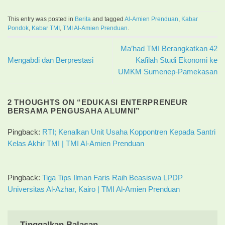
This entry was posted in
Berita
and tagged
Al-Amien Prenduan
,
Kabar
Pondok
,
Kabar TMI
,
TMI Al-Amien Prenduan
.
Ma’had TMI Berangkatkan 42
Mengabdi dan Berprestasi
Kafilah Studi Ekonomi ke
UMKM Sumenep-Pamekasan
2 THOUGHTS ON “
EDUKASI ENTERPRENEUR
BERSAMA PENGUSAHA ALUMNI
”
Pingback:
RTI; Kenalkan Unit Usaha Koppontren Kepada Santri
Kelas Akhir TMI | TMI Al-Amien Prenduan
Pingback:
Tiga Tips Ilman Faris Raih Beasiswa LPDP
Universitas Al-Azhar, Kairo | TMI Al-Amien Prenduan
Tinggalkan Balasan