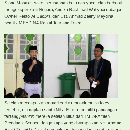
Stone Mosaics yakni perusahaan batu rias yang telah berhasil
mengekspor ke-5 Negara, Andika Rachmad Wahyudi sebagai
Owner Resto
Je Cabbih,
dan Ust. Ahmad Zaeny Meydina
pemilik MEYDINA Rental Tour and Travel.
Setelah mendapatkan materi dari alumni-alumni sukses
tersebut, diharapkan santri Niha’iE bisa memiliki pandangan
tentang
pashion
mereka setelah lulus dari TMI Al-Amien
Prenduan. Senada dengan apa yang disampaikan KH. Ahmad
Fauzi Tidjani M.A saat pembukaan, bahwa dari rentetan acara