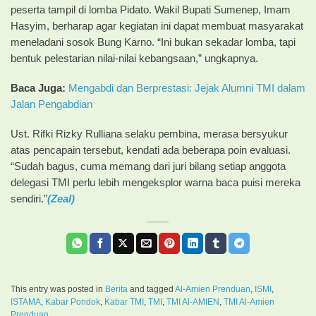
peserta tampil di lomba Pidato. Wakil Bupati Sumenep, Imam
Hasyim, berharap agar kegiatan ini dapat membuat masyarakat
meneladani sosok Bung Karno. “Ini bukan sekadar lomba, tapi
bentuk pelestarian nilai-nilai kebangsaan,” ungkapnya.
Baca Juga:
Mengabdi dan Berprestasi: Jejak Alumni TMI dalam
Jalan Pengabdian
Ust. Rifki Rizky Rulliana selaku pembina, merasa bersyukur
atas pencapain tersebut, kendati ada beberapa poin evaluasi.
“Sudah bagus, cuma memang dari juri bilang setiap anggota
delegasi TMI perlu lebih mengeksplor warna baca puisi mereka
sendiri.”
(Zeal)
This entry was posted in
Berita
and tagged
Al-Amien Prenduan
,
ISMI
,
ISTAMA
,
Kabar Pondok
,
Kabar TMI
,
TMI
,
TMI Al-AMIEN
,
TMI Al-Amien
Prenduan
.