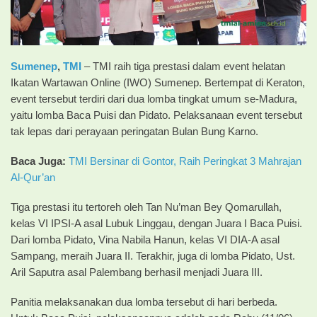
Sumenep
,
TMI
– TMI raih tiga prestasi dalam event helatan
Ikatan Wartawan Online (IWO) Sumenep. Bertempat di Keraton,
event tersebut terdiri dari dua lomba tingkat umum se-Madura,
yaitu lomba Baca Puisi dan Pidato. Pelaksanaan event tersebut
tak lepas dari perayaan peringatan Bulan Bung Karno.
Baca Juga:
TMI Bersinar di Gontor, Raih Peringkat 3 Mahrajan
Al-Qur’an
Tiga prestasi itu tertoreh oleh Tan Nu’man Bey Qomarullah,
kelas VI IPSI-A asal Lubuk Linggau, dengan Juara I Baca Puisi.
Dari lomba Pidato, Vina Nabila Hanun, kelas VI DIA-A asal
Sampang, meraih Juara II. Terakhir, juga di lomba Pidato, Ust.
Aril Saputra asal Palembang berhasil menjadi Juara III.
Panitia melaksanakan dua lomba tersebut di hari berbeda.