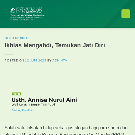
Skip
to
content
GURU MENULIS
Ikhlas Mengabdi, Temukan Jati Diri
POSTED ON
12 JUNI 2025
BY
ADMINTMI
Salah satu falsafah hidup sekaligus slogan bagi para santri dan
alumni TMI adalah
Berjasa, Berkembang, dan Mandiri (BBM).