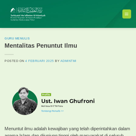
Skip
to
content
GURU MENULIS
Mentalitas Penuntut Ilmu
POSTED ON
4 FEBRUARI 2025
BY
ADMINTMI
Menuntut ilmu adalah kewajiban yang telah diperintahkan dalam
agama Islam dan dijunjung tinggi oleh masyarakat di seluruh