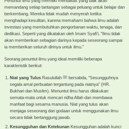
Penuntut ilmu yang memiliki mentalitas yang baik akan
memandang setiap tantangan sebagai peluang untuk belajar dan
berkembang. Mereka tidak mudah menyerah ketika
menghadapi kesulitan, karena memahami bahwa ilmu adalah
investasi yang membutuhkan pengorbanan waktu, tenaga, dan
dedikasi. Seperti yang dikatakan oleh Imam Syafi’i, “Ilmu tidak
akan memberikan sebagian darinya kepada seseorang sampai
ia memberikan seluruh dirinya untuk ilmu.”
Seorang penuntut ilmu yang ideal memiliki beberapa
karakteristik berikut:
Niat yang Tulus
Rasulullah ﷺ bersabda, “Sesungguhnya
segala amal perbuatan tergantung pada niatnya” (HR.
Bukhari dan Muslim). Menuntut ilmu harus dilakukan
semata-mata untuk mencari ridha Allah dan membawa
manfaat bagi sesama manusia. Niat yang tulus akan
menjaga seseorang dari godaan untuk menggunakan ilmu
secara tidak bertanggung jawab.
Kesungguhan dan Ketekunan
Kesungguhan adalah kunci