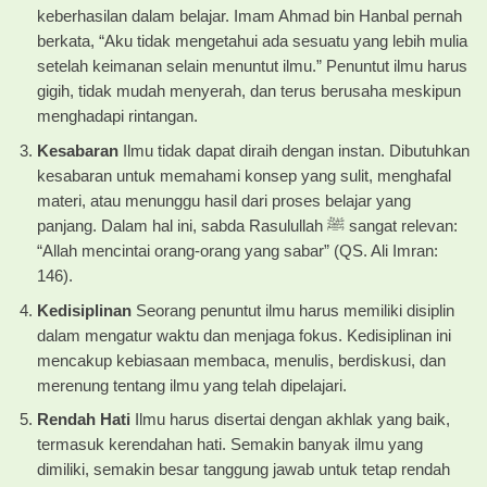
keberhasilan dalam belajar. Imam Ahmad bin Hanbal pernah
berkata, “Aku tidak mengetahui ada sesuatu yang lebih mulia
setelah keimanan selain menuntut ilmu.” Penuntut ilmu harus
gigih, tidak mudah menyerah, dan terus berusaha meskipun
menghadapi rintangan.
Kesabaran
Ilmu tidak dapat diraih dengan instan. Dibutuhkan
kesabaran untuk memahami konsep yang sulit, menghafal
materi, atau menunggu hasil dari proses belajar yang
panjang. Dalam hal ini, sabda Rasulullah ﷺ sangat relevan:
“Allah mencintai orang-orang yang sabar” (QS. Ali Imran:
146).
Kedisiplinan
Seorang penuntut ilmu harus memiliki disiplin
dalam mengatur waktu dan menjaga fokus. Kedisiplinan ini
mencakup kebiasaan membaca, menulis, berdiskusi, dan
merenung tentang ilmu yang telah dipelajari.
Rendah Hati
Ilmu harus disertai dengan akhlak yang baik,
termasuk kerendahan hati. Semakin banyak ilmu yang
dimiliki, semakin besar tanggung jawab untuk tetap rendah