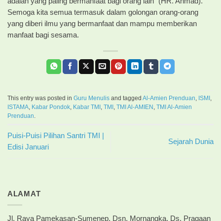
adalah yang paling bermanfaat bagi orang lain” (HR. Ahmad).
Semoga kita semua termasuk dalam golongan orang-orang
yang diberi ilmu yang bermanfaat dan mampu memberikan
manfaat bagi sesama.
This entry was posted in
Guru Menulis
and tagged
Al-Amien Prenduan
,
ISMI
,
ISTAMA
,
Kabar Pondok
,
Kabar TMI
,
TMI
,
TMI Al-AMIEN
,
TMI Al-Amien
Prenduan
.
Puisi-Puisi Pilihan Santri TMI |
Sejarah Dunia
Edisi Januari
ALAMAT
Jl. Raya Pamekasan-Sumenep, Dsn. Mornangka, Ds. Pragaan