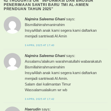
42 THOUGHTS ON “
INFORMASI DAN BROSUR
PENERIMAAN SANTRI BARU TMI AL-AMIEN
PRENDUAN TAHUN 2025
”
Najmira Saleema Ghani
says:
Bismillahirrahmanirrahim
InsyaAllah anak kami segera kami daftarkan
menjadi santriwati Al Amin
3 APRIL 2025 AT 17:40
Najmira Saleema Ghani
says:
Assalamu’alaikum warahmatullahi wabarakatuh
Bismillahirrahmanirrahim
InsyaAllah anak kami segera kami daftarkan
menjadi santriwati Al Amin.
Salam dari kalimantan Timur
Wassalamualaikum wr wb
3 APRIL 2025 AT 17:42
Haerudin
says: