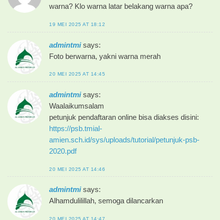
warna? Klo warna latar belakang warna apa?
19 MEI 2025 AT 18:12
admintmi
says:
Foto berwarna, yakni warna merah
20 MEI 2025 AT 14:45
admintmi
says:
Waalaikumsalam
petunjuk pendaftaran online bisa diakses disini:
https://psb.tmial-
amien.sch.id/sys/uploads/tutorial/petunjuk-psb-
2020.pdf
20 MEI 2025 AT 14:46
admintmi
says:
Alhamdulilillah, semoga dilancarkan
20 MEI 2025 AT 14:47