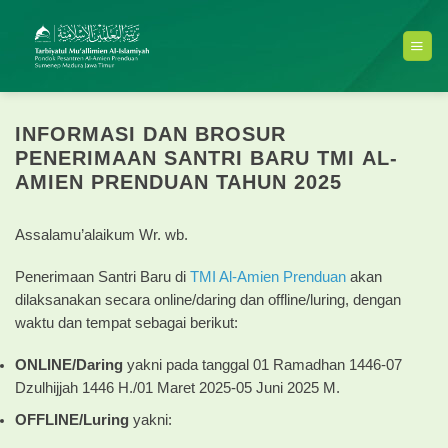
Skip
to
content
INFORMASI DAN BROSUR
PENERIMAAN SANTRI BARU TMI AL-
AMIEN PRENDUAN TAHUN 2025
Assalamu’alaikum Wr. wb.
Penerimaan Santri Baru di
TMI Al-Amien Prenduan
akan
dilaksanakan secara online/daring dan offline/luring, dengan
waktu dan tempat sebagai berikut:
ONLINE/Daring
yakni pada tanggal 01 Ramadhan 1446-07
Dzulhijjah 1446 H./01 Maret 2025-05 Juni 2025 M.
OFFLINE/Luring
yakni: