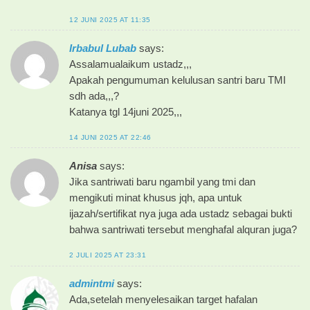
12 JUNI 2025 AT 11:35
Irbabul Lubab
says:
Assalamualaikum ustadz,,,
Apakah pengumuman kelulusan santri baru TMI
sdh ada,,,?
Katanya tgl 14juni 2025,,,
14 JUNI 2025 AT 22:46
Anisa
says:
Jika santriwati baru ngambil yang tmi dan
mengikuti minat khusus jqh, apa untuk
ijazah/sertifikat nya juga ada ustadz sebagai bukti
bahwa santriwati tersebut menghafal alquran juga?
2 JULI 2025 AT 23:31
admintmi
says:
Ada,setelah menyelesaikan target hafalan