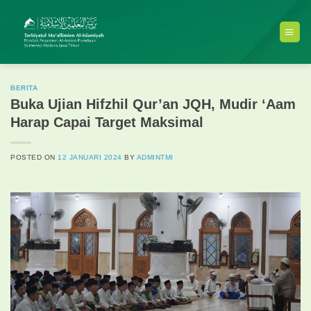
Skip
to
content
BERITA
Buka Ujian Hifzhil Qur’an JQH, Mudir ‘Aam
Harap Capai Target Maksimal
POSTED ON
12 JANUARI 2024
BY
ADMINTMI