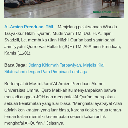
Al-Amien Prenduan,
TMI
– Menjelang pelaksanaan Wisuda
Tasyakkur Hifzhil Qur’an, Mudir ‘Aam TMI Ust. H. A. Tijani
Syadzili, Lc. membuka ujian Hifzhil Qur’an bagi santri-santri
Jam’iyyatul Qurro’ wal Huffazh (JQH) TMI Al-Amien Prenduan,
Kamis (11/01).
Baca Juga
:
Jelang Khidmah Tarbawiyah, Majelis Kiai
Silaturahmi dengan Para Pimpinan Lembaga
Bertempat di Masjid Jami’ Al-Amien Prenduan, Alumni
Universitas Ummul Quro Makkah itu menyampaikan bahwa
menjadi anggota JQH dan menghafal Al-Qur’an merupakan
sebuah kenikmatan yang luar biasa. “Menghafal ayat-ayat Allah
adalah kenikmatan yang luar biasa, karena tidak semua teman-
teman kalian memiliki kesempatan seperti kalian untuk
menghafal Al-Qur’an,” Jelasnya.