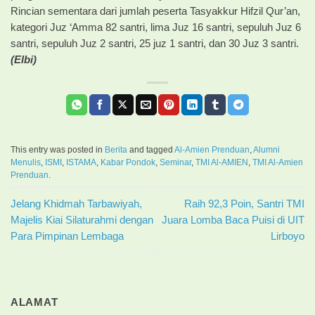
Rincian sementara dari jumlah peserta Tasyakkur Hifzil Qur’an,
kategori Juz ‘Amma 82 santri, lima Juz 16 santri, sepuluh Juz 6
santri, sepuluh Juz 2 santri, 25 juz 1 santri, dan 30 Juz 3 santri.
(Elbi)
This entry was posted in
Berita
and tagged
Al-Amien Prenduan
,
Alumni
Menulis
,
ISMI
,
ISTAMA
,
Kabar Pondok
,
Seminar
,
TMI Al-AMIEN
,
TMI Al-Amien
Prenduan
.
Jelang Khidmah Tarbawiyah,
Raih 92,3 Poin, Santri TMI
Majelis Kiai Silaturahmi dengan
Juara Lomba Baca Puisi di UIT
Para Pimpinan Lembaga
Lirboyo
ALAMAT