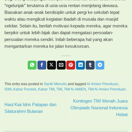
“ngelunjak” terutama di usia-usia rentan menjelang dewasa.
Biasakan anak-anak berdisiplin untuk pergi ke sekolah tepat
waktu atau mengikuti kegiatan ibadah di musala dan masjid
sekitar. Selain itu, berilah motivasi kepada mereka, agar mereka
berpikir untuk lebih bijak dan dapat mengatasi persoalan-
persoalan mereka sendiri. Inilah beberapa hal yang akan
mengantarkan mereka ke jalan kesuksesan.
This entry was posted in
Santri Menulis
and tagged
Al-Amien Prenduan
,
ISMI
,
Kabar Pondok
,
Kabar TMI
,
TMI
,
TMI Al-AMIEN
,
TMI Al-Amien Prenduan
.
Kontingen TMI Meraih Juara
Haul Kiai Idris Patapan dan
Olimpiade Nasional Indonesia
Silaturahmi Bulanan
Hebat