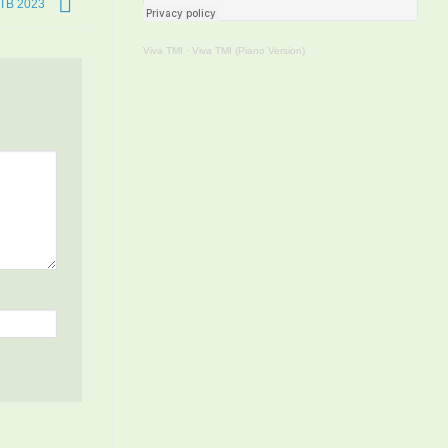
STB 2023
Viva TMI
·
Viva TMI (Piano Version)