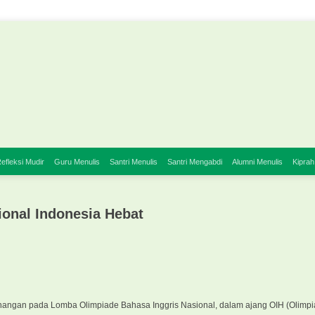
efleksi Mudir
Guru Menulis
Santri Menulis
Santri Mengabdi
Alumni Menulis
Kiprah
ional Indonesia Hebat
enangan pada Lomba Olimpiade Bahasa Inggris Nasional, dalam ajang OIH (Olimpi