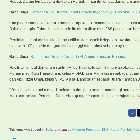
Hebat). Dalam lomba yang diadakan Rumah Pintar itu, empat dari enam angg
Baca Juga:
Kontingen TMI Juarai Debat Bahasa Inggris MQK Nasional 2023
Olimpiade Indonesia Hebat sendiri merupakan olimpiade sains tingkat nasi
Bahasa Inggris. Tahun ini, olimpiade itu diramaikan oleh 868 peseta dari ber
Penilaian olimpiade itu tidak hanya dilihat dari aspek ketepatan jawaban, t
melawan 100 peserta dengan nilai tertinggi dari babak sebelumnya.
Baca Juga:
Raih Juara Umum, Cimande Al-Amien Semakin Bersinar
Hasilnya, empat dari enam santri TMI berhasil catutkan Namanya sebagai ju
Muhammad Rizki Ramadhani, kelas V DIA B asal Pamekasan sebagai Juara Ha
dan Abu Rizal Umar, kelas V IPSI A asal Bangkalan sebagai Juara Harapan 3
“Kompetisi ini dapat menjadi pelajaran dan juga pengalaman bagi para sant
Maulana, selaku Pembina. Dia berharap agar capaian ini bisa menjadi mot
This entry was posted in
Berita
and tagged
Al-Amien Prenduan
,
ISMI
,
Kabar Pondok
,
Kab