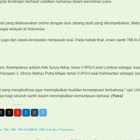
ota kontingen berhasil catatkan namanya dalam perolehan juara.
onal yang dilaksanakan online dengan dua cabang studi yang dikompetisikan, Mat
bagai wilayah di Indonesia.
api juga dari aspek kecepatan menjawab soal. Pada babak final, enam santri TMI Al
ara. Keempatnya adalah Ade Surya Akbar, kelas V IPSI A asal Lombok sebagai Juar
rapan 1, Ghosy Wahyu Putra Alfajar, kelas V IPSI A asal Kalimantan sebagai Ju
.
ri yang mengikutinya agar meningkatkan kualitas kemampuan berbahasa,” ujar Ust.
ivasi bagi seluruh santri dalam meningkatkan kemampuan bahasa.
(Yuss)
ar TMI
,
TMI
,
TMI Al-AMIEN
,
TMI Al-Amien Prenduan
.