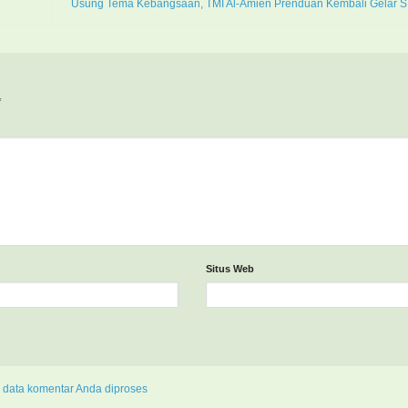
Usung Tema Kebangsaan, TMI Al-Amien Prenduan Kembali Gelar 
*
Situs Web
 data komentar Anda diproses