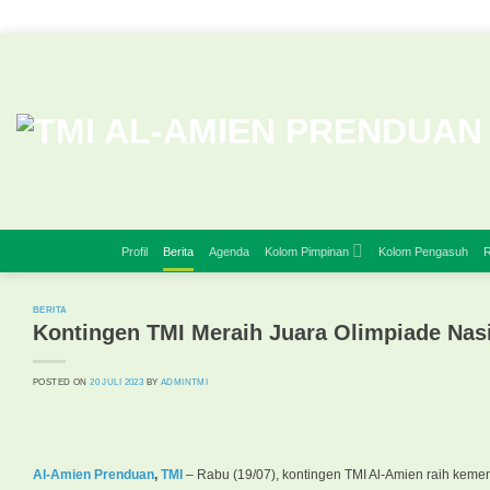
Skip
to
content
Profil
Berita
Agenda
Kolom Pimpinan
Kolom Pengasuh
R
BERITA
Kontingen TMI Meraih Juara Olimpiade Nas
POSTED ON
20 JULI 2023
BY
ADMINTMI
Al-Amien Prenduan
,
TMI
– Rabu (19/07), kontingen TMI Al-Amien raih kem