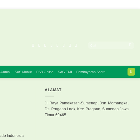
 Alumni
SAS Mobile
PSB Online
SAG TMI
Pembayaran Santri
ALAMAT
Jl. Raya Pamekasan-Sumenep, Dsn. Mornangka,
Ds. Pragaan Laok, Kec. Pragaan, Sumenep Jawa
Timur 69465
ade Indonesia