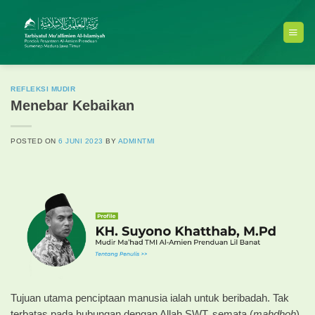
Skip
to
content
REFLEKSI MUDIR
Menebar Kebaikan
POSTED ON
6 JUNI 2023
BY
ADMINTMI
Tujuan utama penciptaan manusia ialah untuk beribadah. Tak
terbatas pada hubungan dengan Allah SWT. semata (
mahdhoh
),