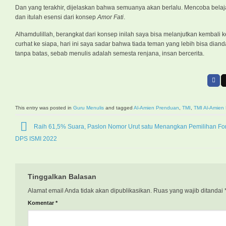
Dan yang terakhir, dijelaskan bahwa semuanya akan berlalu. Mencoba belajar
dan itulah esensi dari konsep
Amor Fati
.
Alhamdulillah, berangkat dari konsep inilah saya bisa melanjutkan kembali 
curhat ke siapa, hari ini saya sadar bahwa tiada teman yang lebih bisa dia
tanpa batas, sebab menulis adalah semesta renjana, insan bercerita.
This entry was posted in
Guru Menulis
and tagged
Al-Amien Prenduan
,
TMI
,
TMI Al-Amien
Raih 61,5% Suara, Paslon Nomor Urut satu Menangkan Pemilihan Fo
DPS ISMI 2022
Tinggalkan Balasan
Alamat email Anda tidak akan dipublikasikan.
Ruas yang wajib ditandai
Komentar
*