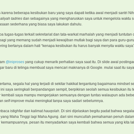
s karena beberapa kesibukan baru yang saya dapati ketika awal menjadi santri Nih
aliyah tadries
dan sebagainya yang mengharuskan saya untuk mengelola waktu 
iasaan sederhana yang biasa saya lakukan dahulu.
pa tugas-tugas terkait sekretariat dan tata-warkat marhalah yang menjadi tuntutan
ar pagi yang memang sudah menjadi kewajiban mutlak bagi saya dan para guru-guru
ing bertanya dalam hati “kenapa kesibukan itu harus banyak menyita waktu saya?
gram
@iniproses
yang cukup menarik perhatian saya saat itu. Di slide awal postingan 
engar baru di telinga membuat saya mencari maknanya di Google. mulai saat itu sa
tama, segala hal yang terjadi di sekitar hakikat tergantung bagaimana mindset s
ini saya seringkali berpandangan sempit, berpikiran seolah semua kesibukan itu 
ipikir kembali saya mampu mengerjakan semuanya dengan tuntas walaupun ada beb
dan
self-improve
mulai meningkat tanpa saya sadari sebelumnya.
aca istighfar dan kalimat
hauqolah
. Di sini dijelaskan begitu padat bahwa segala
ah yang Maha Tinggi lagi Maha Agung. dari sini muncullah pemahaman penuh dala
ar kemampuannya. pesan itu menyadarkan saya kembali bahwa semua yang kita la