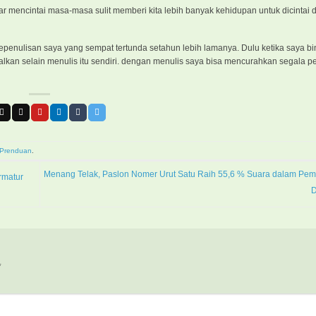
 mencintai masa-masa sulit memberi kita lebih banyak kehidupan untuk dicintai d
kepenulisan saya yang sempat tertunda setahun lebih lamanya. Dulu ketika saya b
ndalkan selain menulis itu sendiri. dengan menulis saya bisa mencurahkan segala 
 Prenduan
.
Menang Telak, Paslon Nomer Urut Satu Raih 55,6 % Suara dalam Pemi
rmatur
D
*