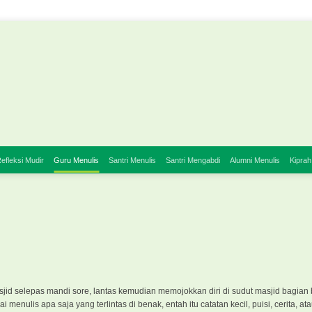
efleksi Mudir
Guru Menulis
Santri Menulis
Santri Mengabdi
Alumni Menulis
Kiprah
asjid selepas mandi sore, lantas kemudian memojokkan diri di sudut masjid bagian 
enulis apa saja yang terlintas di benak, entah itu catatan kecil, puisi, cerita, at