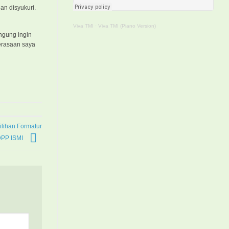
an disyukuri.
Viva TMI
·
Viva TMI (Piano Version)
ingung ingin
perasaan saya
lihan Formatur
PP ISMI