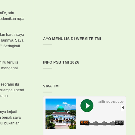
ai’e, ada
sedemikan rupa
 dan harus saya
AYO MENULIS DI WEBSITE TMI
 lainnya. Saya
” Seringkali
itu tertulis
INFO PSB TMI 2026
ya mengenal
eseorang itu
VIVA TMI
terlampau berat
erapa
nya terjadi
m benak saya
lui bukanlah