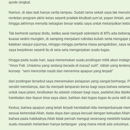
quote singkat.
Namun, di atas tadi hanya cerita lampau. Sudah lama sekali saya tak menuli
rentetan program akhir kelas seperti praktek khutbah jum’at, paper ilmiah,
am
hingga akhirnya menyita sebagian besar waktu saya untuk melanjutkan keb
Tak berhenti sampai disitu, ketika awal menjadi sekretaris di MTs ada bebera
kuasai sedini mungkin, di samping menjalani rutinitas kuliah serta mengaj
katakan sejujur-jujurnya, minggu-minggu pertama masa pengabdian, saya ser
saya berpikiran seperti itu di sela-sela mengerjakan suatu tugas.
hingga pada suatu hari, saya menemukan suatu postingan milik akun insta
“Amor Fati
. Untukmu yang sedang berada di masa2 sulit
”, istilah yang terd
konsep “seni mencintai nasib dan menerima apapun yang terjadi”
dari postingan tersebut saya menemukan pelajaran yang sangat berharga. Per
sendiri menilainya, dan itu menjadi tamparan keras bagi saya bahwa selama 
untuk saya jalani, kesibukan itu adalah cobaan bagi saya, padahal jika d
hambatan dan itupun bisa saya atasi, bahkan dari tugas-tugas itu pula skill 
Kedua, bahwa apapun yang telah terjadi hendaklah kita memperbanyak memb
sesuai kehendak Allah, tiada daya dan upaya kecuali dengan kekuatan All
bahwa pada hakikatnya Allah tidak pernah menguji seseoang melebihi kad
suatu masalah melainkan hanya tantangan yang mana mesti ada solusinya.