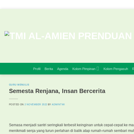
Skip
to
content
Profil
Berita
Agenda
Kolom Pimpinan
Kolom Pengasuh
R
GURU MENULIS
Semesta Renjana, Insan Bercerita
POSTED ON
2 NOVEMBER 2022
BY
ADMINTMI
Semasa menjadi santri seringkali terbesit keinginan untuk cepat-cepat ke m
menikmati senja yang turun perlahan di balik atap rumah-rumah sembari mulai m