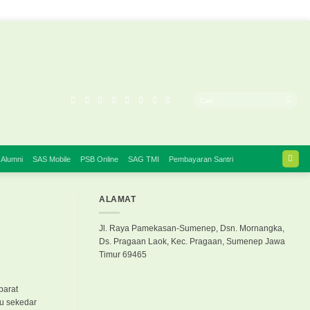
 Alumni
SAS Mobile
PSB Online
SAG TMI
Pembayaran Santri
ALAMAT
Jl. Raya Pamekasan-Sumenep, Dsn. Mornangka,
Ds. Pragaan Laok, Kec. Pragaan, Sumenep Jawa
Timur 69465
barat
au sekedar