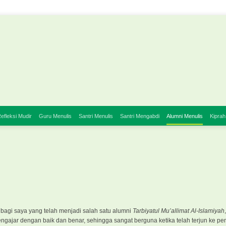
efleksi Mudir
Guru Menulis
Santri Menulis
Santri Mengabdi
Alumni Menulis
Kiprah
agi saya yang telah menjadi salah satu alumni
Tarbiyatul Mu’allimat Al-Islamiyah
ngajar dengan baik dan benar, sehingga sangat berguna ketika telah terjun ke p