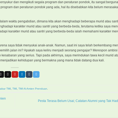
bersyukur dan mengikuti segala program dan peraturan pondok, itu sangat bergun
program dan peraturan pondok yang ada, hal itu disebabkan kita belum merasaka
a dalam waktu pengabdian, dimana kita akan menghadapi beberapa murid atau santr
enghadapi karakter murid atau santri yang berbeda-beda, terutama ketika saya me
api karakter murid atau santri yang berbeda-beda ialah memahami karakter mer
ena saya tidak menyukai anak-anak. Namun, saat ini saya telah berkembang mem
emilih jalan ini? Apakah saya keliru menjadi seorang pengajar? Merespon ambisi
sabaran yang serius. Tapi pada akhirnya, saya merindukan tawa kecil murid ata
 menjadikan kehidupan yang bermakna yang mana tidak datang dua kali.
abar TMI
,
TMI
,
TMI Al-Amien Prenduan
.
mien
Pesta Terasa Belum Usai; Catatan Alumni yang Tak Hadi