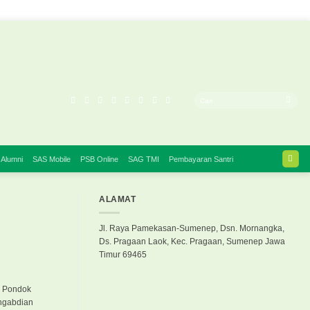
 Alumni
SAS Mobile
PSB Online
SAG TMI
Pembayaran Santri
ALAMAT
Jl. Raya Pamekasan-Sumenep, Dsn. Mornangka,
Ds. Pragaan Laok, Kec. Pragaan, Sumenep Jawa
Timur 69465
, Pondok
engabdian