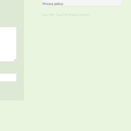
Viva TMI
·
Viva TMI (Piano Version)