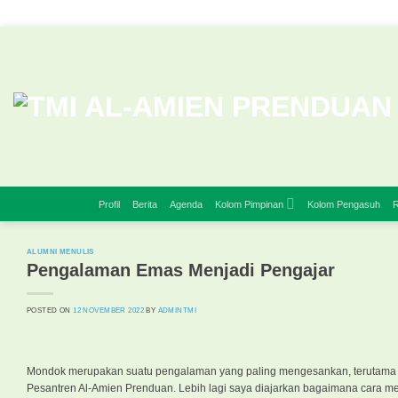
Skip
to
content
Profil
Berita
Agenda
Kolom Pimpinan
Kolom Pengasuh
R
ALUMNI MENULIS
Pengalaman Emas Menjadi Pengajar
POSTED ON
12 NOVEMBER 2022
BY
ADMINTMI
Mondok merupakan suatu pengalaman yang paling mengesankan, terutama b
Pesantren Al-Amien Prenduan. Lebih lagi saya diajarkan bagaimana cara me