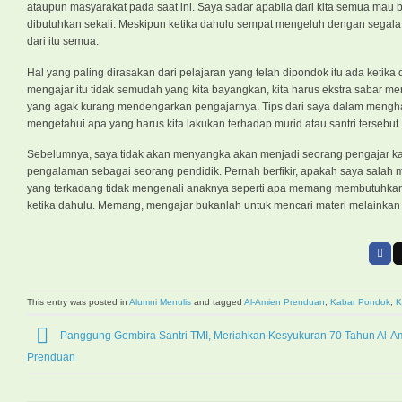
ataupun masyarakat pada saat ini. Saya sadar apabila dari kita semua mau 
dibutuhkan sekali. Meskipun ketika dahulu sempat mengeluh dengan segala 
dari itu semua.
Hal yang paling dirasakan dari pelajaran yang telah dipondok itu ada ketik
mengajar itu tidak semudah yang kita bayangkan, kita harus ekstra sabar m
yang agak kurang mendengarkan pengajarnya. Tips dari saya dalam menghad
mengetahui apa yang harus kita lakukan terhadap murid atau santri tersebut.
Sebelumnya, saya tidak akan menyangka akan menjadi seorang pengajar kar
pengalaman sebagai seorang pendidik. Pernah berfikir, apakah saya salah m
yang terkadang tidak mengenali anaknya seperti apa memang membutuhkan ke
ketika dahulu. Memang, mengajar bukanlah untuk mencari materi melainkan
This entry was posted in
Alumni Menulis
and tagged
Al-Amien Prenduan
,
Kabar Pondok
,
K
Panggung Gembira Santri TMI, Meriahkan Kesyukuran 70 Tahun Al-A
Prenduan