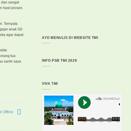
a dan sangat
n hasil proses
i. Ternyata
ngajar anak SD
eka agar dapat
AYO MENULIS DI WEBSITE TMI
iliki
 orang tua
INFO PSB TMI 2026
u santri saya
VIVA TMI
r Offline