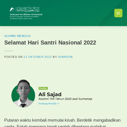
Skip
to
content
ALUMNI MENULIS
Selamat Hari Santri Nasional 2022
POSTED ON
22 OKTOBER 2022
BY
ADMINTMI
Putaran waktu kembali memulai kisah. Berdetik mengabadikan
cerita. Entah mengapa langit seolah dibentang malaikat.