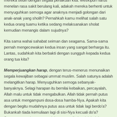
mereka sedih dengan segala perlakuan kita. Meskipun harus
menelan rasa sakit berulang kali, adakah mereka berhenti untuk
menyuguhkan semoga agar anaknya menjadi golongan dari
anak-anak yang sholih? Pernahkah kamu melihat salah satu
kedua orang tuamu ketika sedang melaksanakan sholat
kemudian menangis dalam sujudnya?
Kita sama wahai sahabat seiman dan seagama. Sama-sama
pernah mengecewakan kedua insan yang sangat berharga itu.
Lantas, sudahkah kita berbakti dengan sungguh kepada kedua
orang tua kita?
Memperjuangkan harap
, dengan terus-menerus menunaikan
segala kewajiban sebagai ummat muslim. Salah satunya adalah
melangitkan harap. Menyuguhkan semoga sebanyak-
banyaknya. Selagi harapan itu bernilai kebaikan, percayalah,
Allah malu untuk tidak mengabulkan. Allah tidak pernah putus
asa untuk mengampuni dosa-dosa hamba-Nya. Apakah kita
dengan begitu mudahnya putus asa untuk tidak lagi berdo’a?
Bukankah tiada kemuliaan lagi di sisi-Nya kecuali do’a?