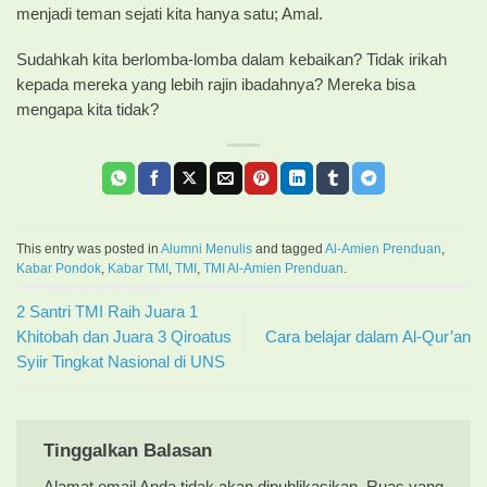
menjadi teman sejati kita hanya satu; Amal.
Sudahkah kita berlomba-lomba dalam kebaikan? Tidak irikah
kepada mereka yang lebih rajin ibadahnya? Mereka bisa
mengapa kita tidak?
This entry was posted in
Alumni Menulis
and tagged
Al-Amien Prenduan
,
Kabar Pondok
,
Kabar TMI
,
TMI
,
TMI Al-Amien Prenduan
.
2 Santri TMI Raih Juara 1
Khitobah dan Juara 3 Qiroatus
Cara belajar dalam Al-Qur’an
Syiir Tingkat Nasional di UNS
Tinggalkan Balasan
Alamat email Anda tidak akan dipublikasikan.
Ruas yang